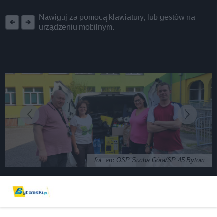
REKLAMA
Nawiguj za pomocą klawiatury, lub gestów na
urządzeniu mobilnym.
fot: arc OSP Sucha Góra/SP 45 Bytom
Bytomianie pomagają powodzianom. Pierwsze