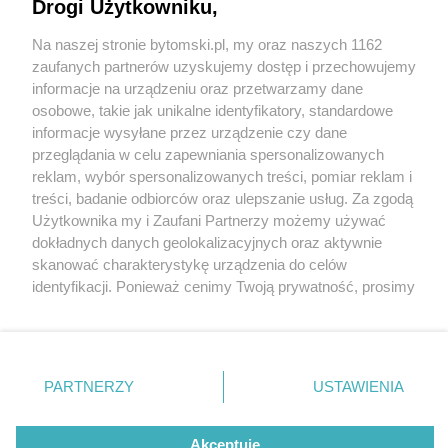
dary trafiły już do potrzebujących. Zbiórka trwa
Drogi Użytkowniku,
nadal
Na naszej stronie bytomski.pl, my oraz naszych 1162
Wydawca mediów
lokalnych
zaufanych partnerów uzyskujemy dostęp i przechowujemy
1 / 5
informacje na urządzeniu oraz przetwarzamy dane
Bytom trwa zbiorka dla ofiar
osobowe, takie jak unikalne identyfikatory, standardowe
informacje wysyłane przez urządzenie czy dane
powodzi do
przeglądania w celu zapewniania spersonalizowanych
reklam, wybór spersonalizowanych treści, pomiar reklam i
poszkodowanych trafily juz
Nie zapomnij
treści, badanie odbiorców oraz ulepszanie usług. Za zgodą
zapoznać się z:
polityką prywatności
regulamin korzystania z portali
Użytkownika my i Zaufani Partnerzy możemy używać
pierwsze dary 3
Twoje
miasto
Skontakuj się
z nami
dokładnych danych geolokalizacyjnych oraz aktywnie
Piekary Śląskie
Kontakt
skanować charakterystykę urządzenia do celów
Chorzów
Wydawca
identyfikacji. Ponieważ cenimy Twoją prywatność, prosimy
Tarnowskie Góry
Pogoda
W Bytomiu trwają zbiórki dla poszkodowanych w
Ruda Śląska
Noclegi
o zgodę na korzystanie z tych technologii poprzez
Świętochłowice
Reklama
związku z powodziami na południu Polski. Bytomianie
kliknięcie „Akceptuję”. Zgoda jest dobrowolna i zawsze
Tychy
Redakcja
możesz ją zmienić/wycofać klikając przycisk ustawień
Bytom
licznie wsparli zbiórkę darów na rzecz powodzian,
Katowice
prywatności znajdujący się w lewym dolnym rogu strony
PARTNERZY
USTAWIENIA
Gliwice
dzięki czemu pierwsze transporty z OSP Sucha Góra
. Niektóre rodzaje przetwarzania danych nie wymagają
Zabrze
oraz Szkoły Podstawowej nr 45 dotarły już do
Zagłębie
zgody użytkownika, ale masz prawo sprzeciwić się
takiemu przetwarzaniu. Preferencje będą miały
Akceptuję