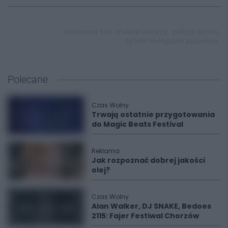
papierosy bez znaków akcyzy,
policja bytom,
bytom nielegalne papierosy,
Polecane
Czas Wolny
Trwają ostatnie przygotowania
do Magic Beats Festival
Reklama
Jak rozpoznać dobrej jakości
olej?
Czas Wolny
Alan Walker, DJ SNAKE, Bedoes
2115: Fajer Festiwal Chorzów