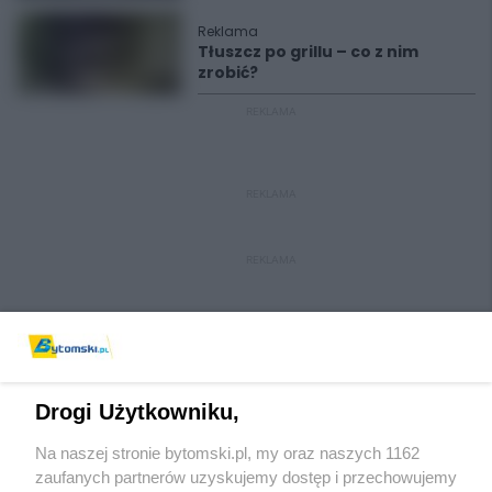
Reklama
Tłuszcz po grillu – co z nim
zrobić?
REKLAMA
REKLAMA
REKLAMA
Drogi Użytkowniku,
Na naszej stronie bytomski.pl, my oraz naszych 1162
Wydawca mediów
lokalnych
zaufanych partnerów uzyskujemy dostęp i przechowujemy