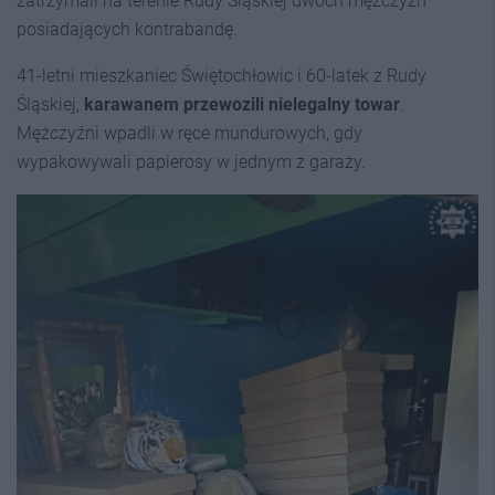
zatrzymali na terenie Rudy Śląskiej dwóch mężczyzn
posiadających kontrabandę.
41-letni mieszkaniec Świętochłowic i 60-latek z Rudy
Śląskiej,
karawanem przewozili nielegalny towar
.
Mężczyźni wpadli w ręce mundurowych, gdy
wypakowywali papierosy w jednym z garaży.