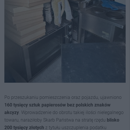
Po przeszukaniu pomieszczenia oraz pojazdu, ujawniono
160 tysięcy sztuk papierosów bez polskich znaków
akcyzy
. Wprowadzenie do obrotu takiej ilości nielegalnego
towaru, naraziłoby Skarb Państwa na stratę rzędu
blisko
200 tysięcy złotych
z tytułu uszczuplenia podatku