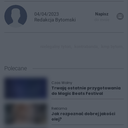
04/04/2023
Napisz
Redakcja
Bytomski
do mnie
nielegalny tytoń,
kontrabanda,
kmp bytom,
Polecane
Czas Wolny
Trwają ostatnie przygotowania
do Magic Beats Festival
Reklama
Jak rozpoznać dobrej jakości
olej?