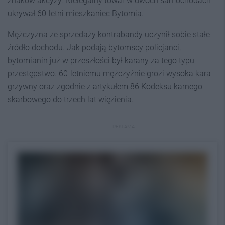
znaków akcyzy. Nielegalny towar w dwóch samochodach
ukrywał 60-letni mieszkaniec Bytomia.
Mężczyzna ze sprzedaży kontrabandy uczynił sobie stałe
źródło dochodu. Jak podają bytomscy policjanci,
bytomianin już w przeszłości był karany za tego typu
przestępstwo. 60-letniemu mężczyźnie grozi wysoka kara
grzywny oraz zgodnie z artykułem 86 Kodeksu karnego
skarbowego do trzech lat więzienia.
REKLAMA