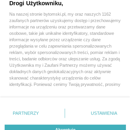
Drogi Użytkowniku,
Na naszej stronie bytomski.pl, my oraz naszych 1162
Wydawca mediów
lokalnych
zaufanych partnerów uzyskujemy dostęp i przechowujemy
informacje na urządzeniu oraz przetwarzamy dane
osobowe, takie jak unikalne identyfikatory, standardowe
informacje wysyłane przez urządzenie czy dane
przeglądania w celu zapewniania spersonalizowanych
reklam, wybór spersonalizowanych treści, pomiar reklam i
Nie zapomnij
treści, badanie odbiorców oraz ulepszanie usług. Za zgodą
zapoznać się z:
polityką prywatności
regulamin korzystania z portali
Użytkownika my i Zaufani Partnerzy możemy używać
Twoje
miasto
Skontaktuj się
z nami
dokładnych danych geolokalizacyjnych oraz aktywnie
Piekary Śląskie
Kontakt
skanować charakterystykę urządzenia do celów
Chorzów
Wydawca
identyfikacji. Ponieważ cenimy Twoją prywatność, prosimy
Tarnowskie Góry
Pogoda
Ruda Śląska
Noclegi
o zgodę na korzystanie z tych technologii poprzez
Świętochłowice
Reklama
kliknięcie „Akceptuję”. Zgoda jest dobrowolna i zawsze
Tychy
Redakcja
możesz ją zmienić/wycofać klikając przycisk ustawień
Bytom
Katowice
prywatności znajdujący się w lewym dolnym rogu strony
PARTNERZY
USTAWIENIA
Gliwice
. Niektóre rodzaje przetwarzania danych nie wymagają
Zabrze
Zagłębie
zgody użytkownika, ale masz prawo sprzeciwić się
Akceptuję
takiemu przetwarzaniu. Preferencje będą miały