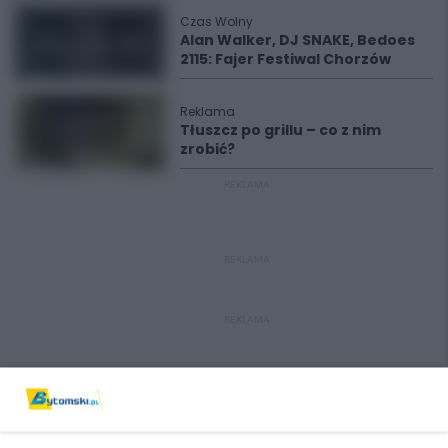
Czas Wolny
Alan Walker, DJ SNAKE, Bedoes
2115: Fajer Festiwal Chorzów
Reklama
Tłuszcz po grillu – co z nim
zrobić?
REKLAMA
REKLAMA
REKLAMA