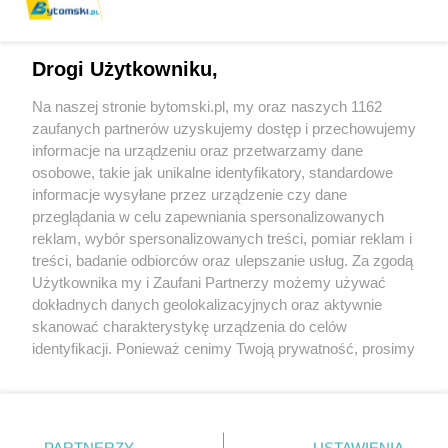
Drogi Użytkowniku,
Na naszej stronie bytomski.pl, my oraz naszych 1162
Wydawca mediów
lokalnych
zaufanych partnerów uzyskujemy dostęp i przechowujemy
informacje na urządzeniu oraz przetwarzamy dane
osobowe, takie jak unikalne identyfikatory, standardowe
informacje wysyłane przez urządzenie czy dane
przeglądania w celu zapewniania spersonalizowanych
reklam, wybór spersonalizowanych treści, pomiar reklam i
Nie zapomnij
treści, badanie odbiorców oraz ulepszanie usług. Za zgodą
zapoznać się z:
polityką prywatności
regulamin korzystania z portali
Użytkownika my i Zaufani Partnerzy możemy używać
Twoje
miasto
Skontaktuj się
z nami
dokładnych danych geolokalizacyjnych oraz aktywnie
Piekary Śląskie
Kontakt
skanować charakterystykę urządzenia do celów
Chorzów
Wydawca
identyfikacji. Ponieważ cenimy Twoją prywatność, prosimy
Tarnowskie Góry
Pogoda
Ruda Śląska
Noclegi
o zgodę na korzystanie z tych technologii poprzez
Świętochłowice
Reklama
kliknięcie „Akceptuję”. Zgoda jest dobrowolna i zawsze
Tychy
Redakcja
możesz ją zmienić/wycofać klikając przycisk ustawień
Bytom
Katowice
prywatności znajdujący się w lewym dolnym rogu strony
PARTNERZY
USTAWIENIA
Gliwice