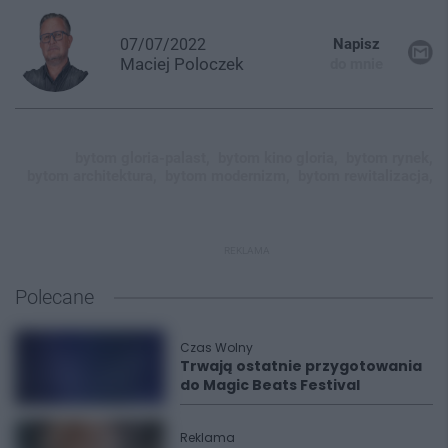
07/07/2022
Napisz
Maciej
Poloczek
do mnie
bytom gloria-palast,
bytom kino gloria,
bytom rynek,
bytom architektura,
bytom modernizm,
bytom rewitalizacja,
REKLAMA
Polecane
Czas Wolny
Trwają ostatnie przygotowania
do Magic Beats Festival
Reklama