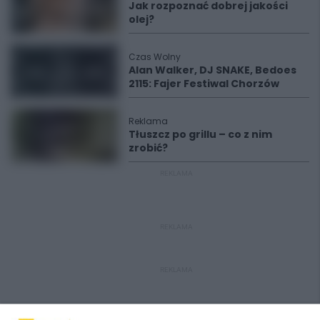
Jak rozpoznać dobrej jakości
olej?
Czas Wolny
Alan Walker, DJ SNAKE, Bedoes
2115: Fajer Festiwal Chorzów
Reklama
Tłuszcz po grillu – co z nim
zrobić?
REKLAMA
REKLAMA
REKLAMA