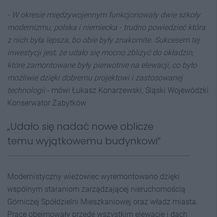
- W okresie międzywojennym funkcjonowały dwie szkoły
modernizmu; polska i niemiecka - trudno powiedzieć która
z nich była lepsza, bo obie były znakomite. Sukcesem tej
inwestycji jest, że udało się mocno zbliżyć do okładzin,
które zamontowane były pierwotnie na elewacji, co było
możliwie dzięki dobremu projektowi i zastosowanej
technologii
- mówi Łukasz Konarzewski, Śląski Wojewódzki
Konserwator Zabytków.
„Udało się nadać nowe oblicze
temu wyjątkowemu budynkowi”
Modernistyczny wieżowiec wyremontowano dzięki
wspólnym staraniom zarządzającej nieruchomością
Górniczej Spółdzielni Mieszkaniowej oraz władz miasta.
Prace obejmowały przede wszystkim elewację i dach