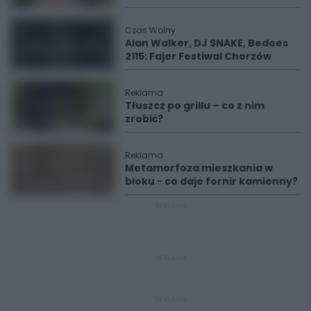
Czas Wolny
Alan Walker, DJ SNAKE, Bedoes
2115: Fajer Festiwal Chorzów
Reklama
Tłuszcz po grillu – co z nim
zrobić?
Reklama
Metamorfoza mieszkania w
bloku - co daje fornir kamienny?
REKLAMA
REKLAMA
REKLAMA