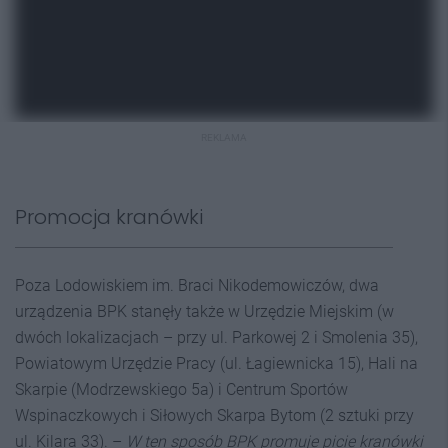
REKLAMA
Promocja kranówki
Poza Lodowiskiem im. Braci Nikodemowiczów, dwa
urządzenia BPK stanęły także w Urzędzie Miejskim (w
dwóch lokalizacjach – przy ul. Parkowej 2 i Smolenia 35),
Powiatowym Urzędzie Pracy (ul. Łagiewnicka 15), Hali na
Skarpie (Modrzewskiego 5a) i Centrum Sportów
Wspinaczkowych i Siłowych Skarpa Bytom (2 sztuki przy
ul. Kilara 33). –
W
ten spos
ó
b BPK promuje picie kran
ó
wki