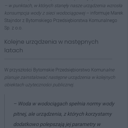
– w punktach, w kt
ó
rych stanęły nasze urządzenia wzrosła
konsumpcja wody z sieci wodociągowej
– informuje Marek
Stajndor z Bytomskiego Przedsiębiorstwa Komunalnego
Sp. z o.o.
Kolejne urządzenia w następnych
latach
W przyszłości Bytomskie Przedsiębiorstwo Komun
alne
planuje zainstalować następne urządzenia w kolejnych
obiektach użyteczności publicznej.
– Woda w wodociągach spełnia normy wody
pitnej, ale urządzenia, z kt
ó
rych korzystamy
dodatkowo polepszają jej parametry w