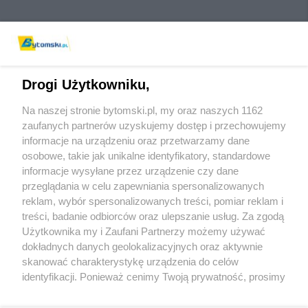
Drogi Użytkowniku,
Na naszej stronie bytomski.pl, my oraz naszych 1162
Wydawca mediów
lokalnych
zaufanych partnerów uzyskujemy dostęp i przechowujemy
informacje na urządzeniu oraz przetwarzamy dane
osobowe, takie jak unikalne identyfikatory, standardowe
informacje wysyłane przez urządzenie czy dane
przeglądania w celu zapewniania spersonalizowanych
reklam, wybór spersonalizowanych treści, pomiar reklam i
Nie zapomnij
treści, badanie odbiorców oraz ulepszanie usług. Za zgodą
zapoznać się z:
polityką prywatności
regulamin korzystania z portali
Użytkownika my i Zaufani Partnerzy możemy używać
Twoje
miasto
Skontaktuj się
z nami
dokładnych danych geolokalizacyjnych oraz aktywnie
Piekary Śląskie
Kontakt
skanować charakterystykę urządzenia do celów
Chorzów
Wydawca
identyfikacji. Ponieważ cenimy Twoją prywatność, prosimy
Tarnowskie Góry
Pogoda
Ruda Śląska
Noclegi
o zgodę na korzystanie z tych technologii poprzez
Świętochłowice
Reklama
kliknięcie „Akceptuję”. Zgoda jest dobrowolna i zawsze