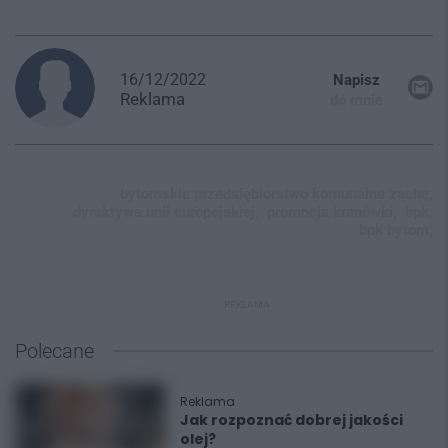
16/12/2022
Napisz
Reklama
do mnie
bytomskie przedsiębiorstwo komunalne zachę,
dyrektywa unii europejskiej,
promocja kranówki,
bpk,
bpk bytom,
REKLAMA
Polecane
Reklama
Jak rozpoznać dobrej jakości
olej?