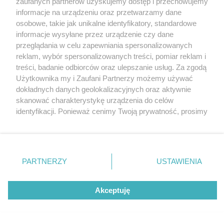
zaufanych partnerów uzyskujemy dostęp i przechowujemy
Katowice
informacje na urządzeniu oraz przetwarzamy dane
Gliwice
Zabrze
osobowe, takie jak unikalne identyfikatory, standardowe
Zagłębie
informacje wysyłane przez urządzenie czy dane
przeglądania w celu zapewniania spersonalizowanych
reklam, wybór spersonalizowanych treści, pomiar reklam i
2 / 5
treści, badanie odbiorców oraz ulepszanie usług. Za zgodą
Użytkownika my i Zaufani Partnerzy możemy używać
Klub Sezam
dokładnych danych geolokalizacyjnych oraz aktywnie
skanować charakterystykę urządzenia do celów
identyfikacji. Ponieważ cenimy Twoją prywatność, prosimy
o zgodę na korzystanie z tych technologii poprzez
kliknięcie „Akceptuję”. Zgoda jest dobrowolna i zawsze
możesz ją zmienić/wycofać klikając przycisk ustawień
prywatności znajdujący się w lewym dolnym rogu strony
REKLAMA
PARTNERZY
USTAWIENIA
. Niektóre rodzaje przetwarzania danych nie wymagają
zgody użytkownika, ale masz prawo sprzeciwić się
takiemu przetwarzaniu. Preferencje będą miały
Akceptuję
zastosowania tylko na tej witrynie.
Zapoznaj się z poniższymi informacjami, abyś mógł