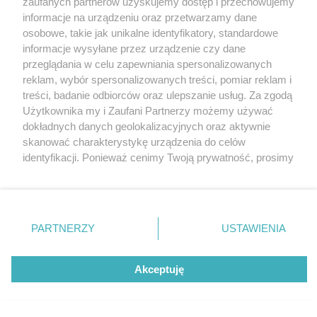
zaufanych partnerów uzyskujemy dostęp i przechowujemy
Katowice
informacje na urządzeniu oraz przetwarzamy dane
Gliwice
Zabrze
osobowe, takie jak unikalne identyfikatory, standardowe
Zagłębie
informacje wysyłane przez urządzenie czy dane
5 / 5
przeglądania w celu zapewniania spersonalizowanych
reklam, wybór spersonalizowanych treści, pomiar reklam i
Klub Sezam
treści, badanie odbiorców oraz ulepszanie usług. Za zgodą
Użytkownika my i Zaufani Partnerzy możemy używać
dokładnych danych geolokalizacyjnych oraz aktywnie
Wróć do artykułu:
skanować charakterystykę urządzenia do celów
„Bytomskie Wibracje Muzyczne” w Klubie Sezam
identyfikacji. Ponieważ cenimy Twoją prywatność, prosimy
o zgodę na korzystanie z tych technologii poprzez
kliknięcie „Akceptuję”. Zgoda jest dobrowolna i zawsze
możesz ją zmienić/wycofać klikając przycisk ustawień
prywatności znajdujący się w lewym dolnym rogu strony
REKLAMA
PARTNERZY
USTAWIENIA
. Niektóre rodzaje przetwarzania danych nie wymagają
zgody użytkownika, ale masz prawo sprzeciwić się
takiemu przetwarzaniu. Preferencje będą miały
Akceptuję
zastosowania tylko na tej witrynie.
Zapoznaj się z poniższymi informacjami, abyś mógł