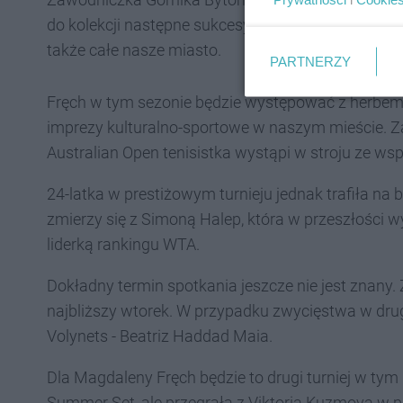
do kolekcji następne sukcesy. W międzynarodowych
także całe nasze miasto.
PARTNERZY
Fręch w tym sezonie będzie występować z herbem
imprezy kulturalno-sportowe w naszym mieście. Z
Australian Open tenisistka wystąpi w stroju ze 
24-latka w prestiżowym turnieju jednak trafiła na 
zmierzy się z Simoną Halep, która w przeszłości 
liderką rankingu WTA.
Dokładny termin spotkania jeszcze nie jest znany
najbliższy wtorek. W przypadku zwycięstwa w drugi
Volynets - Beatriz Haddad Maia.
Dla Magdaleny Fręch będzie to drugi turniej w ty
Summer Set, ale przegrała z Viktorią Kuzmovą w pie