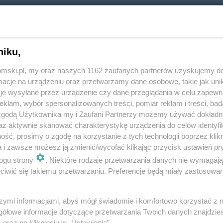
niku,
tomski.pl, my oraz naszych 1162 zaufanych partnerów uzyskujemy do
cje na urządzeniu oraz przetwarzamy dane osobowe, takie jak unika
je wysyłane przez urządzenie czy dane przeglądania w celu zapewn
klam, wybór spersonalizowanych treści, pomiar reklam i treści, bad
REKLAMA
 zgodą Użytkownika my i Zaufani Partnerzy możemy używać dokład
az aktywnie skanować charakterystykę urządzenia do celów identyfi
ii światowego tenisa. W 2021 roku udało jej się nawet
ść, prosimy o zgodę na korzystanie z tych technologii poprzez klikn
tku zdobyła m.in. mistrzostwo Polski i wygrała
a i zawsze możesz ją zmienić/wycofać klikając przycisk ustawień pr
ogu strony
. Niektóre rodzaje przetwarzania danych nie wymagaj
iwić się takiemu przetwarzaniu. Preferencje będą miały zastosowania
iat
szymi informacjami, abyś mógł świadomie i komfortowo korzystać z
gółowe informacje dotyczące przetwarzania Twoich danych znajdzi
a swój apetyt i w tym roku będzie chciała dołożyć
s
oraz po kliknięciu w „Ustawienia”.