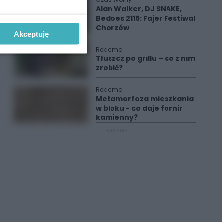
Alan Walker, DJ SNAKE,
Bedoes 2115: Fajer Festiwal
Chorzów
Akceptuję
Reklama
Tłuszcz po grillu – co z nim
zrobić?
Reklama
Metamorfoza mieszkania
w bloku - co daje fornir
kamienny?
REKLAMA