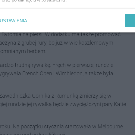
 zawodach będzie reprezentować nie tylko klub, ale
USTAWIENIA
 Bytomia na piersi. W dodatku ma także promować
aczyna z grubej rury, bo już w wielkoszlemowym
wspomnianym herbem.
bardzo trudną rywalkę. Fręch w pierwszej rundzie
wygrywała French Open i Wimbledon, a także była
. Zawodniczka Górnika z Rumunką zmierzy się w
ej rundzie jej rywalką będzie zwyciężczyni pary Katie
m roku. Na początku stycznia startowała w Melbourne
rwszej rundzie kwalifikacji.