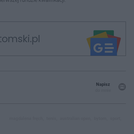
tomski.pl
Napisz
do mnie
magdalena fręch,
tenis,
australian open,
bytom,
sport,