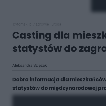
bytomski.pl
/
zdrowie i uroda
Casting dla miesz
statystów do zagr
Aleksandra Szlęzak
Dobra informacja dla mieszkańców
statystów do międzynarodowej prod