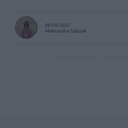
08/04/2025
Aleksandra
Szlęzak
casting do filmu bytom,
casting filmo