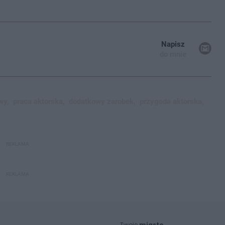
Napisz
do mnie
wy,
praca aktorska,
dodatkowy zarobek,
przygoda aktorska,
REKLAMA
REKLAMA
Twoje
miasto