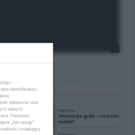
AS
REKLAMA
stęp i
lne identyfikatory,
Polecane
iania
anie odbiorców oraz
nych danych
Reklama
kacji. Ponieważ
Tłuszcz po grillu – co z nim
zrobić?
ięcie „Akceptuję”.
ywatności znajdujący
Reklama