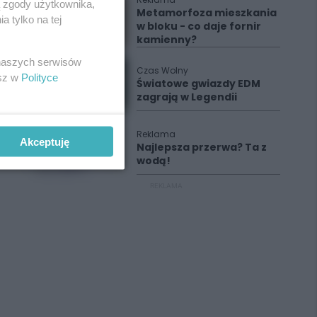
ą zgody użytkownika,
Metamorfoza mieszkania
 tylko na tej
w bloku - co daje fornir
kamienny?
 naszych serwisów
Czas Wolny
esz w
Polityce
Światowe gwiazdy EDM
zagrają w Legendii
Reklama
Akceptuję
Najlepsza przerwa? Ta z
wodą!
REKLAMA