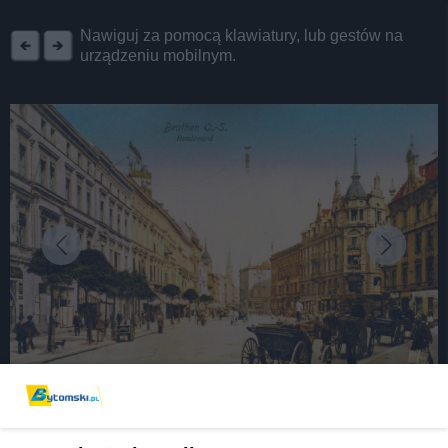
REKLAMA
Nawiguj za pomocą klawiatury, lub gestów na
urządzeniu mobilnym.
fot: Fotopolska.eu
Chybione modernizacje Bytomia. Jak w mieście