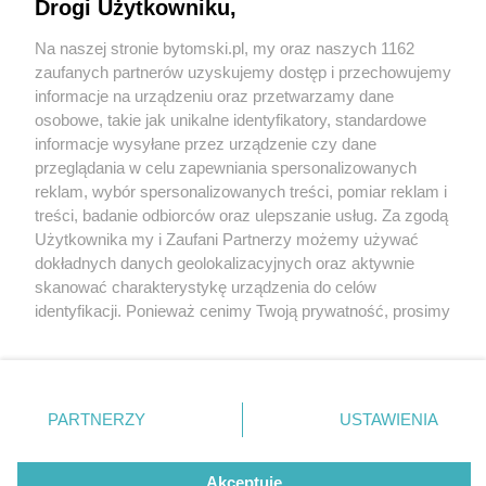
psuto dobrą architekturę? Oto przykłady
Drogi Użytkowniku,
Na naszej stronie bytomski.pl, my oraz naszych 1162
Wydawca mediów
lokalnych
zaufanych partnerów uzyskujemy dostęp i przechowujemy
5 / 5
informacje na urządzeniu oraz przetwarzamy dane
osobowe, takie jak unikalne identyfikatory, standardowe
Kamienica przy placu
informacje wysyłane przez urządzenie czy dane
przeglądania w celu zapewniania spersonalizowanych
Kościuszki 11 w Bytomiu
reklam, wybór spersonalizowanych treści, pomiar reklam i
Nie zapomnij
treści, badanie odbiorców oraz ulepszanie usług. Za zgodą
przed laty
zapoznać się z:
polityką prywatności
regulamin korzystania z portali
Użytkownika my i Zaufani Partnerzy możemy używać
Twoje
miasto
Skontakuj się
z nami
dokładnych danych geolokalizacyjnych oraz aktywnie
Piekary Śląskie
Kontakt
skanować charakterystykę urządzenia do celów
Wróć do artykułu:
Chorzów
Wydawca
identyfikacji. Ponieważ cenimy Twoją prywatność, prosimy
Tarnowskie Góry
Pogoda
Chybione modernizacje Bytomia. Jak w mieście
Ruda Śląska
Noclegi
o zgodę na korzystanie z tych technologii poprzez
psuto dobrą architekturę? Oto przykłady
Świętochłowice
Reklama
kliknięcie „Akceptuję”. Zgoda jest dobrowolna i zawsze
Tychy
Redakcja
możesz ją zmienić/wycofać klikając przycisk ustawień
Bytom
Katowice
prywatności znajdujący się w lewym dolnym rogu strony
REKLAMA
PARTNERZY
USTAWIENIA
Gliwice
. Niektóre rodzaje przetwarzania danych nie wymagają
Zabrze
Zagłębie
zgody użytkownika, ale masz prawo sprzeciwić się
takiemu przetwarzaniu. Preferencje będą miały
Akceptuję