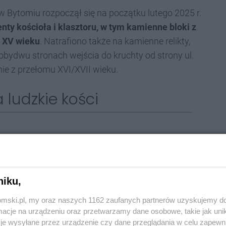
 Bytomiu rozpoczął się na początku lutego 2025 r.
ty kościoła i klasztoru, w tym kamienne bloki z
 XV wieku
. Natrafiono także na kamienne relikty,
obydwu stronach wejścia do kruchty od strony ul.
e z przełomu XVI/XVII wieku.
 ludzkie kości
ież na
ludzkie kości, przypuszczalnie związane
iszkanów lub pochówkami żołnierzy z okresu
niku,
XIX wieku
, bowiem wówczas działał na terenie
tomski.pl, my oraz naszych 1162 zaufanych partnerów uzyskujemy do
Święcicki, archeolog z Oddziału Górnośląskiego
cje na urządzeniu oraz przetwarzamy dane osobowe, takie jak unika
ologów Polskich oraz Muzeum Górnośląskiego
je wysyłane przez urządzenie czy dane przeglądania w celu zapewn