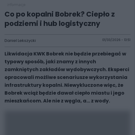
informacje
Co po kopalni Bobrek? Ciepło z
podziemi i hub logistyczny
Daniel Lekszycki
01/03/2026 - 13:51
Likwidacja KWK Bobrek nie będzie przebiegać w
typowy sposób, jaki znamy z innych
zamkniętych zakładów wydobywczych. Eksperci
opracowali możliwe scenariusze wykorzystania
infrastruktury kopalni. Niewykluczone więc, że
Bobrek wciąż będzie dawał ciepło miastu i jego
mieszkańcom. Ale nie z węgla, a... z wody.