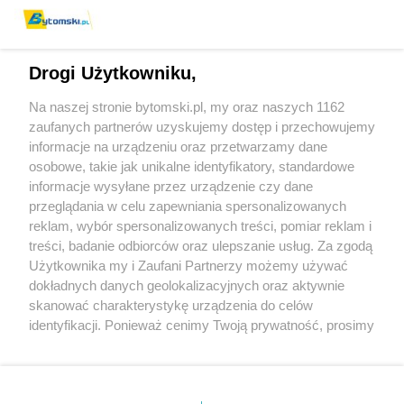
Drogi Użytkowniku,
Na naszej stronie bytomski.pl, my oraz naszych 1162
Wydawca mediów
lokalnych
zaufanych partnerów uzyskujemy dostęp i przechowujemy
informacje na urządzeniu oraz przetwarzamy dane
osobowe, takie jak unikalne identyfikatory, standardowe
informacje wysyłane przez urządzenie czy dane
przeglądania w celu zapewniania spersonalizowanych
reklam, wybór spersonalizowanych treści, pomiar reklam i
Nie zapomnij
treści, badanie odbiorców oraz ulepszanie usług. Za zgodą
zapoznać się z:
polityką prywatności
regulamin korzystania z portali
Użytkownika my i Zaufani Partnerzy możemy używać
Twoje
miasto
Skontaktuj się
z nami
dokładnych danych geolokalizacyjnych oraz aktywnie
Piekary Śląskie
Kontakt
skanować charakterystykę urządzenia do celów
Chorzów
Wydawca
identyfikacji. Ponieważ cenimy Twoją prywatność, prosimy
Tarnowskie Góry
Pogoda
Ruda Śląska
Noclegi
o zgodę na korzystanie z tych technologii poprzez
Świętochłowice
Reklama
kliknięcie „Akceptuję”. Zgoda jest dobrowolna i zawsze
Tychy
Redakcja
możesz ją zmienić/wycofać klikając przycisk ustawień
Bytom
Katowice