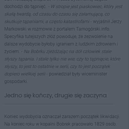
dochodzi do tąpnięć.
- W stropie jest piaskowiec, który jest
skałą twardą, od czasu do czasu się załamującą, co
skutkuje tąpaniami, a często katastrofami
- wyjaśnił Jerzy
Markowski w rozmowie z portalem Tarnogórski.info.
Specyfika tutejszych złóż powoduje, że zezwolenie na
dalsze wydobycie byłoby igraniem z ludzkim zdrowiem i
życiem. -
Na Bobrku zjeżdżając na dół człowiek stale
słyszy tąpania. I stale tylko nie wie, czy to tąpnięcie, które
słyszy, to jest to ostatnie w serii, czy to jest początek
dopiero wielkiej serii
- powiedział były wiceminister
gospodarki.
Jedno się kończy, drugie się zaczyna
Koniec wydobycia oznaczał zarazem początek likwidacji.
Na koniec roku w kopalni Bobrek pracowało 1829 osób.