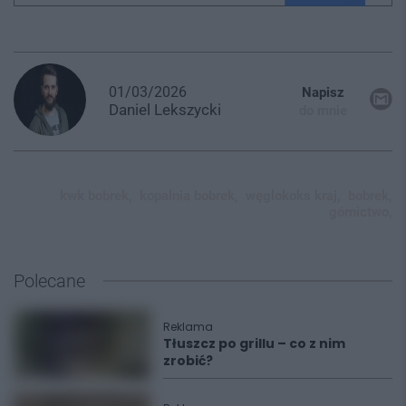
01/03/2026
Napisz
Daniel
Lekszycki
do mnie
kwk bobrek,
kopalnia bobrek,
węglokoks kraj,
bobrek,
górnictwo,
Polecane
Reklama
Tłuszcz po grillu – co z nim
zrobić?