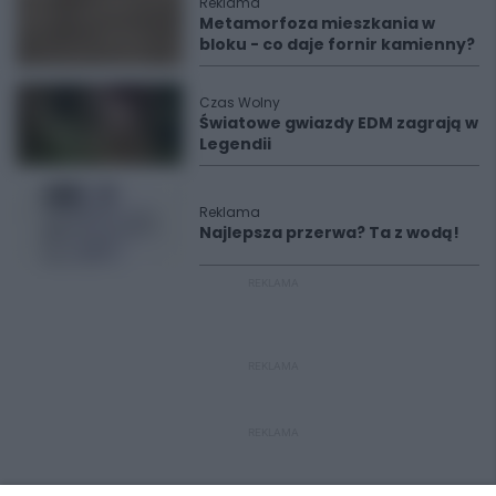
Reklama
Metamorfoza mieszkania w
bloku - co daje fornir kamienny?
Czas Wolny
Światowe gwiazdy EDM zagrają w
Legendii
Reklama
Najlepsza przerwa? Ta z wodą!
REKLAMA
REKLAMA
REKLAMA