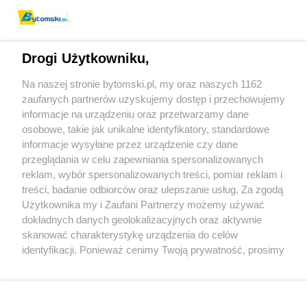
Drogi Użytkowniku,
Na naszej stronie bytomski.pl, my oraz naszych 1162
Wydawca mediów
lokalnych
zaufanych partnerów uzyskujemy dostęp i przechowujemy
informacje na urządzeniu oraz przetwarzamy dane
osobowe, takie jak unikalne identyfikatory, standardowe
informacje wysyłane przez urządzenie czy dane
przeglądania w celu zapewniania spersonalizowanych
reklam, wybór spersonalizowanych treści, pomiar reklam i
Nie zapomnij
treści, badanie odbiorców oraz ulepszanie usług. Za zgodą
zapoznać się z:
polityką prywatności
regulamin korzystania z portali
Użytkownika my i Zaufani Partnerzy możemy używać
Twoje
miasto
Skontaktuj się
z nami
dokładnych danych geolokalizacyjnych oraz aktywnie
Piekary Śląskie
Kontakt
skanować charakterystykę urządzenia do celów
Chorzów
Wydawca
identyfikacji. Ponieważ cenimy Twoją prywatność, prosimy
Tarnowskie Góry
Pogoda
Ruda Śląska
Noclegi
o zgodę na korzystanie z tych technologii poprzez
Świętochłowice
Reklama
kliknięcie „Akceptuję”. Zgoda jest dobrowolna i zawsze
Tychy
Redakcja
możesz ją zmienić/wycofać klikając przycisk ustawień
Bytom