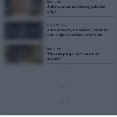
Reklama
Jak rozpoznać dobrej jakości
olej?
Czas Wolny
Alan Walker, DJ SNAKE, Bedoes
2115: Fajer Festiwal Chorzów
Reklama
Tłuszcz po grillu – co z nim
zrobić?
REKLAMA
REKLAMA
REKLAMA