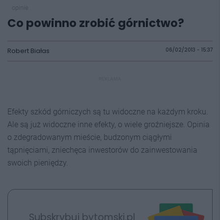
opinie
Co powinno zrobić górnictwo?
Robert Białas
06/02/2013 - 15:37
REKLAMA
Efekty szkód górniczych są tu widoczne na każdym kroku.
Ale są już widoczne inne efekty, o wiele groźniejsze. Opinia
o zdegradowanym mieście, budzonym ciągłymi
tąpnięciami, zniechęca inwestorów do zainwestowania
swoich pieniędzy.
Subskrybuj bytomski.pl