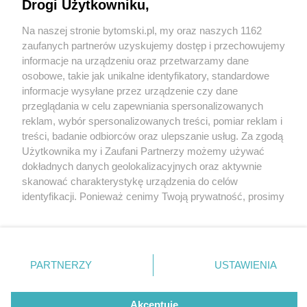
Drogi Użytkowniku,
Na naszej stronie bytomski.pl, my oraz naszych 1162
Wydawca mediów
lokalnych
zaufanych partnerów uzyskujemy dostęp i przechowujemy
informacje na urządzeniu oraz przetwarzamy dane
osobowe, takie jak unikalne identyfikatory, standardowe
informacje wysyłane przez urządzenie czy dane
przeglądania w celu zapewniania spersonalizowanych
2 / 0
reklam, wybór spersonalizowanych treści, pomiar reklam i
Nie zapomnij
treści, badanie odbiorców oraz ulepszanie usług. Za zgodą
zapoznać się z:
polityką prywatności
regulamin korzystania z portali
Użytkownika my i Zaufani Partnerzy możemy używać
Twoje
miasto
Skontakuj się
z nami
dokładnych danych geolokalizacyjnych oraz aktywnie
Piekary Śląskie
Kontakt
skanować charakterystykę urządzenia do celów
Chorzów
Wydawca
identyfikacji. Ponieważ cenimy Twoją prywatność, prosimy
Tarnowskie Góry
Pogoda
Ruda Śląska
Noclegi
o zgodę na korzystanie z tych technologii poprzez
Świętochłowice
Reklama
kliknięcie „Akceptuję”. Zgoda jest dobrowolna i zawsze
Tychy
Redakcja
możesz ją zmienić/wycofać klikając przycisk ustawień
Bytom
Katowice
prywatności znajdujący się w lewym dolnym rogu strony
REKLAMA
PARTNERZY
USTAWIENIA
Gliwice
. Niektóre rodzaje przetwarzania danych nie wymagają
Zabrze
Zagłębie
zgody użytkownika, ale masz prawo sprzeciwić się
takiemu przetwarzaniu. Preferencje będą miały
Akceptuję