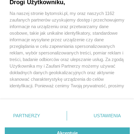
Drogi Użytkowniku,
Na naszej stronie bytomski.pl, my oraz naszych 1162
Wydawca mediów
lokalnych
zaufanych partnerów uzyskujemy dostęp i przechowujemy
informacje na urządzeniu oraz przetwarzamy dane
osobowe, takie jak unikalne identyfikatory, standardowe
informacje wysyłane przez urządzenie czy dane
przeglądania w celu zapewniania spersonalizowanych
5 / 0
reklam, wybór spersonalizowanych treści, pomiar reklam i
Nie zapomnij
treści, badanie odbiorców oraz ulepszanie usług. Za zgodą
zapoznać się z:
polityką prywatności
regulamin korzystania z portali
Użytkownika my i Zaufani Partnerzy możemy używać
Twoje
miasto
Skontakuj się
z nami
dokładnych danych geolokalizacyjnych oraz aktywnie
Piekary Śląskie
Kontakt
skanować charakterystykę urządzenia do celów
Chorzów
Wydawca
identyfikacji. Ponieważ cenimy Twoją prywatność, prosimy
Tarnowskie Góry
Pogoda
Ruda Śląska
Noclegi
o zgodę na korzystanie z tych technologii poprzez
Świętochłowice
Reklama
kliknięcie „Akceptuję”. Zgoda jest dobrowolna i zawsze
Tychy
Redakcja
możesz ją zmienić/wycofać klikając przycisk ustawień
Bytom
Katowice
prywatności znajdujący się w lewym dolnym rogu strony
REKLAMA
PARTNERZY
USTAWIENIA
Gliwice
. Niektóre rodzaje przetwarzania danych nie wymagają
Zabrze
Zagłębie
zgody użytkownika, ale masz prawo sprzeciwić się
takiemu przetwarzaniu. Preferencje będą miały
Akceptuję