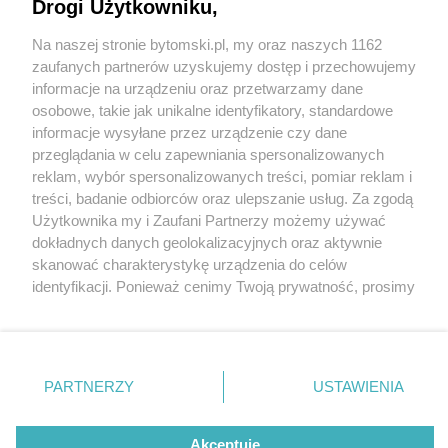
Drogi Użytkowniku,
Na naszej stronie bytomski.pl, my oraz naszych 1162
Wydawca mediów
lokalnych
zaufanych partnerów uzyskujemy dostęp i przechowujemy
informacje na urządzeniu oraz przetwarzamy dane
osobowe, takie jak unikalne identyfikatory, standardowe
informacje wysyłane przez urządzenie czy dane
przeglądania w celu zapewniania spersonalizowanych
3 / 0
reklam, wybór spersonalizowanych treści, pomiar reklam i
Nie zapomnij
treści, badanie odbiorców oraz ulepszanie usług. Za zgodą
zapoznać się z:
polityką prywatności
regulamin korzystania z portali
Użytkownika my i Zaufani Partnerzy możemy używać
Twoje
miasto
Skontakuj się
z nami
dokładnych danych geolokalizacyjnych oraz aktywnie
Piekary Śląskie
Kontakt
skanować charakterystykę urządzenia do celów
Chorzów
Wydawca
identyfikacji. Ponieważ cenimy Twoją prywatność, prosimy
Tarnowskie Góry
Pogoda
Ruda Śląska
Noclegi
o zgodę na korzystanie z tych technologii poprzez
Świętochłowice
Reklama
kliknięcie „Akceptuję”. Zgoda jest dobrowolna i zawsze
Tychy
Redakcja
możesz ją zmienić/wycofać klikając przycisk ustawień
Bytom
Katowice
prywatności znajdujący się w lewym dolnym rogu strony
REKLAMA
PARTNERZY
USTAWIENIA
Gliwice
. Niektóre rodzaje przetwarzania danych nie wymagają
Zabrze
Zagłębie
zgody użytkownika, ale masz prawo sprzeciwić się
takiemu przetwarzaniu. Preferencje będą miały
Akceptuję