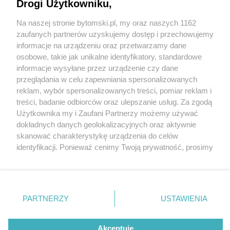
Drogi Użytkowniku,
Na naszej stronie bytomski.pl, my oraz naszych 1162
Wydawca mediów
lokalnych
zaufanych partnerów uzyskujemy dostęp i przechowujemy
informacje na urządzeniu oraz przetwarzamy dane
osobowe, takie jak unikalne identyfikatory, standardowe
informacje wysyłane przez urządzenie czy dane
przeglądania w celu zapewniania spersonalizowanych
5 / 0
reklam, wybór spersonalizowanych treści, pomiar reklam i
Nie zapomnij
treści, badanie odbiorców oraz ulepszanie usług. Za zgodą
zapoznać się z:
polityką prywatności
regulamin korzystania z portali
Użytkownika my i Zaufani Partnerzy możemy używać
Twoje
miasto
Skontakuj się
z nami
dokładnych danych geolokalizacyjnych oraz aktywnie
Piekary Śląskie
Kontakt
skanować charakterystykę urządzenia do celów
Chorzów
Wydawca
identyfikacji. Ponieważ cenimy Twoją prywatność, prosimy
Tarnowskie Góry
Pogoda
Ruda Śląska
Noclegi
o zgodę na korzystanie z tych technologii poprzez
Świętochłowice
Reklama
kliknięcie „Akceptuję”. Zgoda jest dobrowolna i zawsze
Tychy
Redakcja
możesz ją zmienić/wycofać klikając przycisk ustawień
Bytom
Katowice
prywatności znajdujący się w lewym dolnym rogu strony
REKLAMA
PARTNERZY
USTAWIENIA
Gliwice
. Niektóre rodzaje przetwarzania danych nie wymagają
Zabrze
Zagłębie
zgody użytkownika, ale masz prawo sprzeciwić się
takiemu przetwarzaniu. Preferencje będą miały
Akceptuję