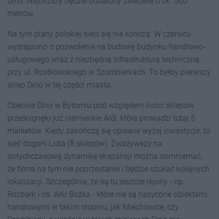
Dino. Najbliższy będzie oddalony zaledwie o ok. 500
metrów.
Na tym plany polskiej sieci się nie kończą. W czerwcu
wystąpiono o pozwolenie na budowę budynku handlowo-
usługowego wraz z niezbędną infrastrukturą techniczną
przy ul. Rostkowskiego w Szombierkach. To byłby pierwszy
sklep Dino w tej części miasta.
Obecnie Dino w Bytomiu pod względem ilości sklepów
prześcignęło już niemieckie Aldi, które prowadzi tutaj 5
marketów. Kiedy zakończą się opisane wyżej inwestycje, to
sieć dogoni Lidla (8 sklepów). Zważywszy na
dotychczasową dynamikę ekspansji można domniemać,
że firma na tym nie poprzestanie i będzie szukać kolejnych
lokalizacji. Szczególnie, że są tu jeszcze rejony - np.
Rozbark i os. Arki Bożka - które nie są nasycone obiektami
handlowymi w takim stopniu, jak Miechowice, czy