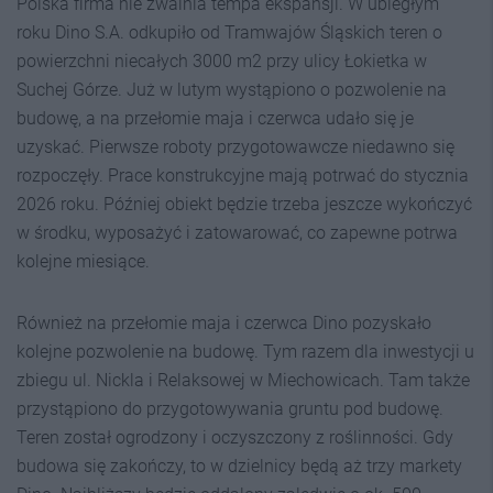
Polska firma nie zwalnia tempa ekspansji. W ubiegłym
roku Dino S.A. odkupiło od Tramwajów Śląskich teren o
powierzchni niecałych 3000 m2 przy ulicy Łokietka w
Suchej Górze. Już w lutym wystąpiono o pozwolenie na
budowę, a na przełomie maja i czerwca udało się je
uzyskać. Pierwsze roboty przygotowawcze niedawno się
rozpoczęły. Prace konstrukcyjne mają potrwać do stycznia
2026 roku. Później obiekt będzie trzeba jeszcze wykończyć
w środku, wyposażyć i zatowarować, co zapewne potrwa
kolejne miesiące.
Również na przełomie maja i czerwca Dino pozyskało
kolejne pozwolenie na budowę. Tym razem dla inwestycji u
zbiegu ul. Nickla i Relaksowej w Miechowicach. Tam także
przystąpiono do przygotowywania gruntu pod budowę.
Teren został ogrodzony i oczyszczony z roślinności. Gdy
budowa się zakończy, to w dzielnicy będą aż trzy markety