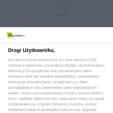
REKLAMA
Drogi Użytkowniku,
Na naszej stronie bytomski.pl, my oraz naszych 1162
Wydawca mediów
lokalnych
zaufanych partnerów uzyskujemy dostęp i przechowujemy
informacje na urządzeniu oraz przetwarzamy dane
osobowe, takie jak unikalne identyfikatory, standardowe
informacje wysyłane przez urządzenie czy dane
przeglądania w celu zapewniania spersonalizowanych
reklam, wybór spersonalizowanych treści, pomiar reklam i
Nie zapomnij
treści, badanie odbiorców oraz ulepszanie usług. Za zgodą
zapoznać się z:
polityką prywatności
regulamin korzystania z portali
Użytkownika my i Zaufani Partnerzy możemy używać
Twoje
miasto
Skontaktuj się
z nami
dokładnych danych geolokalizacyjnych oraz aktywnie