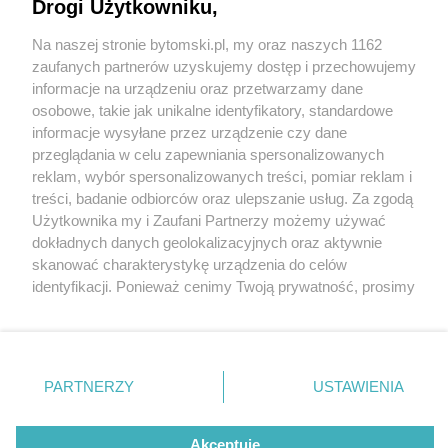
Halloween w Bel Mare w Międzyzdrojach?
Drogi Użytkowniku,
Na naszej stronie bytomski.pl, my oraz naszych 1162
Wydawca mediów
lokalnych
zaufanych partnerów uzyskujemy dostęp i przechowujemy
informacje na urządzeniu oraz przetwarzamy dane
osobowe, takie jak unikalne identyfikatory, standardowe
informacje wysyłane przez urządzenie czy dane
przeglądania w celu zapewniania spersonalizowanych
reklam, wybór spersonalizowanych treści, pomiar reklam i
2 / 1
Nie zapomnij
treści, badanie odbiorców oraz ulepszanie usług. Za zgodą
zapoznać się z:
polityką prywatności
regulamin korzystania z portali
Użytkownika my i Zaufani Partnerzy możemy używać
Twoje
miasto
Skontakuj się
z nami
dokładnych danych geolokalizacyjnych oraz aktywnie
Piekary Śląskie
Kontakt
skanować charakterystykę urządzenia do celów
Chorzów
Wydawca
identyfikacji. Ponieważ cenimy Twoją prywatność, prosimy
Tarnowskie Góry
Pogoda
Ruda Śląska
Noclegi
o zgodę na korzystanie z tych technologii poprzez
Świętochłowice
Reklama
kliknięcie „Akceptuję”. Zgoda jest dobrowolna i zawsze
Tychy
Redakcja
możesz ją zmienić/wycofać klikając przycisk ustawień
Bytom
Katowice
prywatności znajdujący się w lewym dolnym rogu strony
REKLAMA
PARTNERZY
USTAWIENIA
Gliwice
. Niektóre rodzaje przetwarzania danych nie wymagają
Zabrze
Zagłębie
zgody użytkownika, ale masz prawo sprzeciwić się
takiemu przetwarzaniu. Preferencje będą miały
Akceptuję