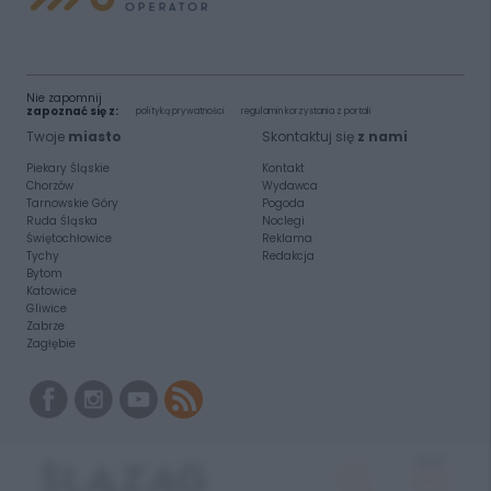
Nie zapomnij
zapoznać się z:
polityką prywatności
regulamin korzystania z portali
Twoje
miasto
Skontaktuj się
z nami
Piekary Śląskie
Kontakt
Chorzów
Wydawca
Tarnowskie Góry
Pogoda
Ruda Śląska
Noclegi
Świętochłowice
Reklama
Tychy
Redakcja
Bytom
Katowice
Gliwice
Zabrze
Zagłębie