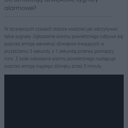
alarmowe?
W dzisiejszych czasach dobrze wiedzieć jak odczytywać
takie sygnały. Ogłoszenie alarmu powietrznego odbywa się
poprzez emisję sekwencji dźwięków trwających w
przybliżeniu 3 sekundy, z 1 sekundą przerwy pomiędzy
nimi. Z kolei odwołanie alarmu powietrznego następuje
poprzez emisję ciągłego dźwięku przez 3 minuty.