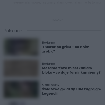
syreny alarmowe,
sygnały alarmowe,
alarm w bytomiu,
REKLAMA
Polecane
Reklama
Tłuszcz po grillu – co z nim
zrobić?
Reklama
Metamorfoza mieszkania w
bloku - co daje fornir kamienny?
Czas Wolny
Światowe gwiazdy EDM zagrają w
Legendii