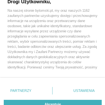
Drogi Użytkowniku,
Na naszej stronie bytomski.pl, my oraz naszych 1162
Wydawca mediów
lokalnych
zaufanych partnerów uzyskujemy dostęp i przechowujemy
informacje na urządzeniu oraz przetwarzamy dane
osobowe, takie jak unikalne identyfikatory, standardowe
informacje wysyłane przez urządzenie czy dane
przeglądania w celu zapewniania spersonalizowanych
2 / 0
reklam, wybór spersonalizowanych treści, pomiar reklam i
Nie zapomnij
treści, badanie odbiorców oraz ulepszanie usług. Za zgodą
zapoznać się z:
polityką prywatności
regulamin korzystania z portali
Użytkownika my i Zaufani Partnerzy możemy używać
Twoje
miasto
Skontakuj się
z nami
dokładnych danych geolokalizacyjnych oraz aktywnie
Piekary Śląskie
Kontakt
skanować charakterystykę urządzenia do celów
Chorzów
Wydawca
identyfikacji. Ponieważ cenimy Twoją prywatność, prosimy
Tarnowskie Góry
Pogoda
Ruda Śląska
Noclegi
o zgodę na korzystanie z tych technologii poprzez
Świętochłowice
Reklama
kliknięcie „Akceptuję”. Zgoda jest dobrowolna i zawsze
Tychy
Redakcja
możesz ją zmienić/wycofać klikając przycisk ustawień
Bytom
Katowice
prywatności znajdujący się w lewym dolnym rogu strony
REKLAMA
PARTNERZY
USTAWIENIA
Gliwice
. Niektóre rodzaje przetwarzania danych nie wymagają
Zabrze
Zagłębie
zgody użytkownika, ale masz prawo sprzeciwić się
takiemu przetwarzaniu. Preferencje będą miały
Akceptuję