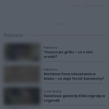
rozbój,
policja bytom,
REKLAMA
Polecane
Reklama
Tłuszcz po grillu – co z nim
zrobić?
Reklama
Metamorfoza mieszkania w
bloku - co daje fornir kamienny?
Czas Wolny
Światowe gwiazdy EDM zagrają w
Legendii