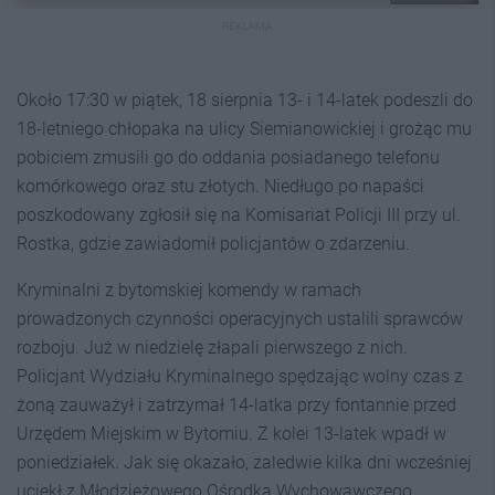
REKLAMA
Około 17:30 w piątek, 18 sierpnia 13- i 14-latek podeszli do
18-letniego chłopaka na ulicy Siemianowickiej i grożąc mu
pobiciem zmusili go do oddania posiadanego telefonu
komórkowego oraz stu złotych. Niedługo po napaści
poszkodowany zgłosił się na Komisariat Policji III przy ul.
Rostka, gdzie zawiadomił policjantów o zdarzeniu.
Kryminalni z bytomskiej komendy w ramach
prowadzonych czynności operacyjnych ustalili sprawców
rozboju. Już w niedzielę złapali pierwszego z nich.
Policjant Wydziału Kryminalnego spędzając wolny czas z
żoną zauważył i zatrzymał 14-latka przy fontannie przed
Urzędem Miejskim w Bytomiu. Z kolei 13-latek wpadł w
poniedziałek. Jak się okazało, zaledwie kilka dni wcześniej
uciekł z Młodzieżowego Ośrodka Wychowawczego.