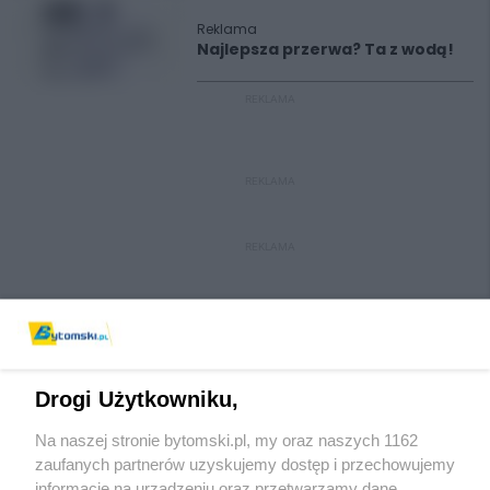
Reklama
Najlepsza przerwa? Ta z wodą!
REKLAMA
REKLAMA
REKLAMA
Drogi Użytkowniku,
Na naszej stronie bytomski.pl, my oraz naszych 1162
Wydawca mediów
lokalnych
zaufanych partnerów uzyskujemy dostęp i przechowujemy
informacje na urządzeniu oraz przetwarzamy dane