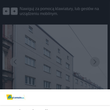
REKLAMA
Nawiguj za pomocą klawiatury, lub gestów na
urządzeniu mobilnym.
fot: Hubert Klimek