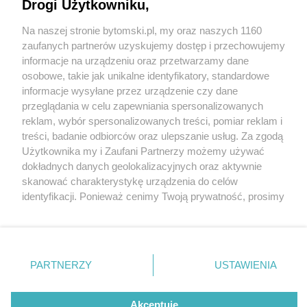
Drogi Użytkowniku,
Dwie stuletnie kamienice przy ul. Katowickiej w
Na naszej stronie bytomski.pl, my oraz naszych 1160
Wydawca mediów
lokalnych
Bytomiu po remoncie. Są już pierwsi lokatorzy
zaufanych partnerów uzyskujemy dostęp i przechowujemy
informacje na urządzeniu oraz przetwarzamy dane
1 / 10
osobowe, takie jak unikalne identyfikatory, standardowe
informacje wysyłane przez urządzenie czy dane
DSC6902 kopia
przeglądania w celu zapewniania spersonalizowanych
reklam, wybór spersonalizowanych treści, pomiar reklam i
Nie zapomnij
treści, badanie odbiorców oraz ulepszanie usług. Za zgodą
zapoznać się z:
Kamienice przy ul. Katowickiej w Bytomiu
polityką prywatności
regulamin korzystania z portali
Użytkownika my i Zaufani Partnerzy możemy używać
Twoje
miasto
Skontakuj się
z nami
wyremontowane. Są już pierwsi lokatorzy. Budynki
dokładnych danych geolokalizacyjnych oraz aktywnie
Piekary Śląskie
Kontakt
skanować charakterystykę urządzenia do celów
pamiętają kawał historii miasta, a dzięki środkom
Chorzów
Wydawca
identyfikacji. Ponieważ cenimy Twoją prywatność, prosimy
Tarnowskie Góry
Pogoda
unijnym będą służyć bytomianom przez kolejne długie
Ruda Śląska
Noclegi
o zgodę na korzystanie z tych technologii poprzez
Świętochłowice
Reklama
kliknięcie „Akceptuję”. Zgoda jest dobrowolna i zawsze
lata.
Tychy
Redakcja
możesz ją zmienić/wycofać klikając przycisk ustawień
Bytom
Katowice
prywatności znajdujący się w lewym dolnym rogu strony
PARTNERZY
USTAWIENIA
Gliwice
. Niektóre rodzaje przetwarzania danych nie wymagają
Zabrze
REKLAMA
Zagłębie
zgody użytkownika, ale masz prawo sprzeciwić się
takiemu przetwarzaniu. Preferencje będą miały
Akceptuję