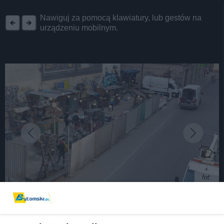
REKLAMA
Nawiguj za pomocą klawiatury, lub gestów na
urządzeniu mobilnym.
fot:
Ekipa filmowa rozstawiła się na pl. Sobieskiego.