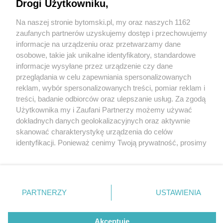
W Bytomiu powstaje międzynarodowa produkcja
Drogi Użytkowniku,
Na naszej stronie bytomski.pl, my oraz naszych 1162
Wydawca mediów
lokalnych
zaufanych partnerów uzyskujemy dostęp i przechowujemy
informacje na urządzeniu oraz przetwarzamy dane
osobowe, takie jak unikalne identyfikatory, standardowe
informacje wysyłane przez urządzenie czy dane
2 / 5
przeglądania w celu zapewniania spersonalizowanych
reklam, wybór spersonalizowanych treści, pomiar reklam i
W Bytomiu powstaje
Nie zapomnij
treści, badanie odbiorców oraz ulepszanie usług. Za zgodą
zapoznać się z:
polityką prywatności
regulamin korzystania z portali
Użytkownika my i Zaufani Partnerzy możemy używać
Droneland
Twoje
miasto
Skontakuj się
z nami
dokładnych danych geolokalizacyjnych oraz aktywnie
Piekary Śląskie
Kontakt
skanować charakterystykę urządzenia do celów
Chorzów
Wydawca
identyfikacji. Ponieważ cenimy Twoją prywatność, prosimy
Tarnowskie Góry
Pogoda
Ruda Śląska
Noclegi
o zgodę na korzystanie z tych technologii poprzez
Świętochłowice
Reklama
kliknięcie „Akceptuję”. Zgoda jest dobrowolna i zawsze
Tychy
Redakcja
możesz ją zmienić/wycofać klikając przycisk ustawień
Bytom
Katowice
prywatności znajdujący się w lewym dolnym rogu strony
REKLAMA
PARTNERZY
USTAWIENIA
Gliwice
. Niektóre rodzaje przetwarzania danych nie wymagają
Zabrze
Zagłębie
zgody użytkownika, ale masz prawo sprzeciwić się
takiemu przetwarzaniu. Preferencje będą miały
Akceptuję