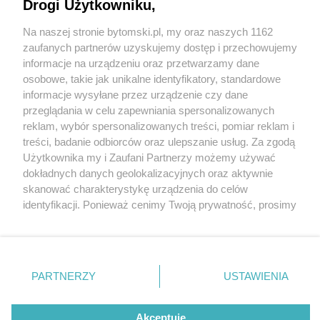
W Bytomiu powstaje międzynarodowa produkcja
Drogi Użytkowniku,
Na naszej stronie bytomski.pl, my oraz naszych 1162
Wydawca mediów
lokalnych
zaufanych partnerów uzyskujemy dostęp i przechowujemy
informacje na urządzeniu oraz przetwarzamy dane
5 / 5
osobowe, takie jak unikalne identyfikatory, standardowe
informacje wysyłane przez urządzenie czy dane
W Bytomiu powstaje
przeglądania w celu zapewniania spersonalizowanych
reklam, wybór spersonalizowanych treści, pomiar reklam i
Droneland
Nie zapomnij
treści, badanie odbiorców oraz ulepszanie usług. Za zgodą
zapoznać się z:
polityką prywatności
regulamin korzystania z portali
Użytkownika my i Zaufani Partnerzy możemy używać
Twoje
miasto
Skontakuj się
z nami
dokładnych danych geolokalizacyjnych oraz aktywnie
Wróć do artykułu:
Piekary Śląskie
Kontakt
skanować charakterystykę urządzenia do celów
Ekipa filmowa rozstawiła się na pl. Sobieskiego. W
Chorzów
Wydawca
identyfikacji. Ponieważ cenimy Twoją prywatność, prosimy
Tarnowskie Góry
Pogoda
Bytomiu powstaje międzynarodowa produkcja
Ruda Śląska
Noclegi
o zgodę na korzystanie z tych technologii poprzez
Świętochłowice
Reklama
kliknięcie „Akceptuję”. Zgoda jest dobrowolna i zawsze
Tychy
Redakcja
możesz ją zmienić/wycofać klikając przycisk ustawień
Bytom
Katowice
prywatności znajdujący się w lewym dolnym rogu strony
REKLAMA
PARTNERZY
USTAWIENIA
Gliwice
. Niektóre rodzaje przetwarzania danych nie wymagają
Zabrze
Zagłębie
zgody użytkownika, ale masz prawo sprzeciwić się
takiemu przetwarzaniu. Preferencje będą miały
Akceptuję