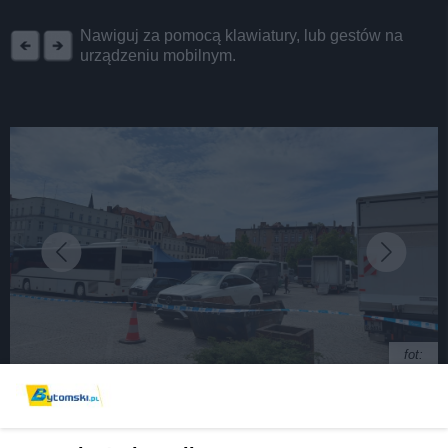
REKLAMA
Nawiguj za pomocą klawiatury, lub gestów na
urządzeniu mobilnym.
fot:
Ekipa filmowa rozstawiła się na pl. Sobieskiego.