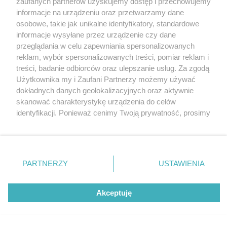
zaufanych partnerów uzyskujemy dostęp i przechowujemy
rodzinnych - „Nadzieja” i „Wstyd” na deskach
Katowice
informacje na urządzeniu oraz przetwarzamy dane
BCK
Gliwice
Zabrze
osobowe, takie jak unikalne identyfikatory, standardowe
Zagłębie
informacje wysyłane przez urządzenie czy dane
przeglądania w celu zapewniania spersonalizowanych
reklam, wybór spersonalizowanych treści, pomiar reklam i
treści, badanie odbiorców oraz ulepszanie usług. Za zgodą
1 / 4
Użytkownika my i Zaufani Partnerzy możemy używać
dokładnych danych geolokalizacyjnych oraz aktywnie
Nadzieja 1200x800
skanować charakterystykę urządzenia do celów
identyfikacji. Ponieważ cenimy Twoją prywatność, prosimy
o zgodę na korzystanie z tych technologii poprzez
kliknięcie „Akceptuję”. Zgoda jest dobrowolna i zawsze
możesz ją zmienić/wycofać klikając przycisk ustawień
prywatności znajdujący się w lewym dolnym rogu strony
REKLAMA
PARTNERZY
USTAWIENIA
. Niektóre rodzaje przetwarzania danych nie wymagają
zgody użytkownika, ale masz prawo sprzeciwić się
takiemu przetwarzaniu. Preferencje będą miały
Akceptuję
zastosowania tylko na tej witrynie.
Zapoznaj się z poniższymi informacjami, abyś mógł