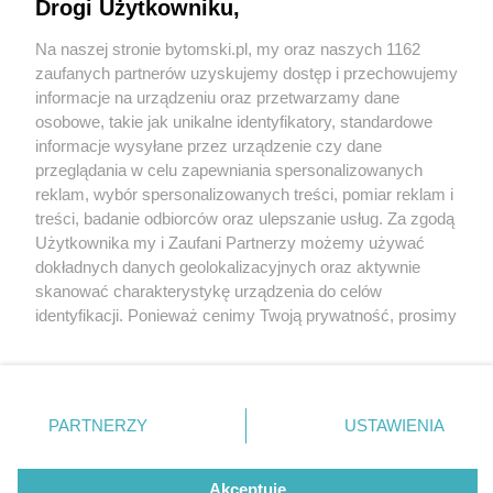
Drogi Użytkowniku,
Na naszej stronie bytomski.pl, my oraz naszych 1162
Wydawca mediów
lokalnych
zaufanych partnerów uzyskujemy dostęp i przechowujemy
informacje na urządzeniu oraz przetwarzamy dane
osobowe, takie jak unikalne identyfikatory, standardowe
informacje wysyłane przez urządzenie czy dane
przeglądania w celu zapewniania spersonalizowanych
2 / 0
reklam, wybór spersonalizowanych treści, pomiar reklam i
Nie zapomnij
treści, badanie odbiorców oraz ulepszanie usług. Za zgodą
zapoznać się z:
polityką prywatności
regulamin korzystania z portali
Użytkownika my i Zaufani Partnerzy możemy używać
Twoje
miasto
Skontakuj się
z nami
dokładnych danych geolokalizacyjnych oraz aktywnie
Piekary Śląskie
Kontakt
skanować charakterystykę urządzenia do celów
Chorzów
Wydawca
identyfikacji. Ponieważ cenimy Twoją prywatność, prosimy
Tarnowskie Góry
Pogoda
Ruda Śląska
Noclegi
o zgodę na korzystanie z tych technologii poprzez
Świętochłowice
Reklama
kliknięcie „Akceptuję”. Zgoda jest dobrowolna i zawsze
Tychy
Redakcja
możesz ją zmienić/wycofać klikając przycisk ustawień
Bytom
Katowice
prywatności znajdujący się w lewym dolnym rogu strony
REKLAMA
PARTNERZY
USTAWIENIA
Gliwice
. Niektóre rodzaje przetwarzania danych nie wymagają
Zabrze
Zagłębie
zgody użytkownika, ale masz prawo sprzeciwić się
takiemu przetwarzaniu. Preferencje będą miały
Akceptuję