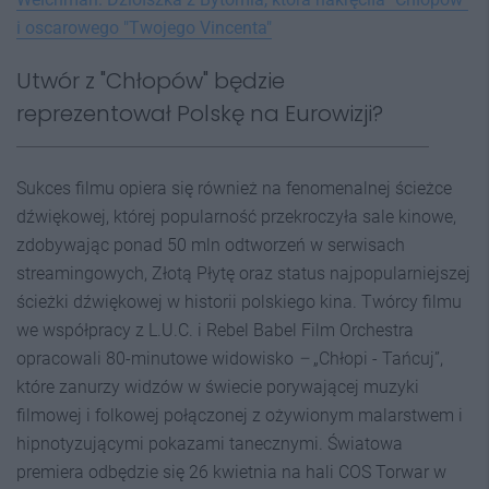
i oscarowego "Twojego Vincenta"
Utwór z "Chłopów" będzie
reprezentował Polskę na Eurowizji?
Sukces filmu opiera się również na fenomenalnej ścieżce
dźwiękowej, której popularność przekroczyła sale kinowe,
zdobywając ponad 50 mln odtworzeń w serwisach
streamingowych, Złotą Płytę oraz status najpopularniejszej
ścieżki dźwiękowej w historii polskiego kina. Twórcy filmu
we współpracy z L.U.C. i Rebel Babel Film Orchestra
opracowali 80-minutowe widowisko
–
„Chłopi - Tańcuj”,
które zanurzy widzów w świecie porywającej muzyki
filmowej i folkowej połączonej z ożywionym malarstwem i
hipnotyzującymi pokazami tanecznymi. Światowa
premiera odbędzie się 26 kwietnia na hali COS Torwar w