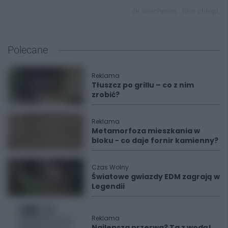
dk welchman,
film chłopi,
Polecane
Reklama
Tłuszcz po grillu – co z nim
zrobić?
Reklama
Metamorfoza mieszkania w
bloku - co daje fornir kamienny?
Czas Wolny
Światowe gwiazdy EDM zagrają w
Legendii
Reklama
Najlepsza przerwa? Ta z wodą!