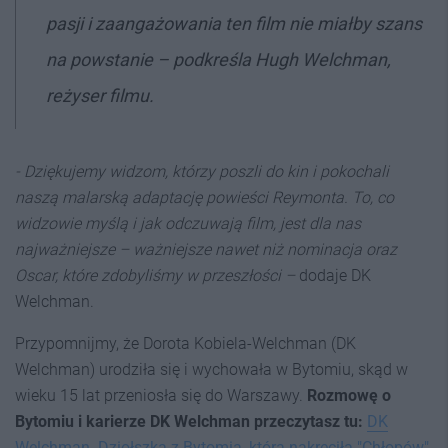
pasji i zaangażowania ten film nie miałby szans
na powstanie –
podkreśla Hugh Welchman,
reżyser filmu.
- Dziękujemy widzom, którzy poszli do kin i pokochali
naszą malarską adaptację powieści Reymonta. To, co
widzowie myślą i jak odczuwają film, jest dla nas
najważniejsze – ważniejsze nawet niż nominacja oraz
Oscar, które zdobyliśmy w przeszłości –
dodaje DK
Welchman.
Przypomnijmy, że Dorota Kobiela-Welchman (DK
Welchman) urodziła się i wychowała w Bytomiu, skąd w
wieku 15 lat przeniosła się do Warszawy.
Rozmowę o
Bytomiu i karierze DK Welchman przeczytasz tu:
DK
Welchman. Dziołszka z Bytomia, która nakręciła "Chłopów"