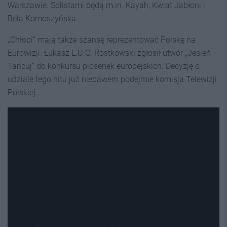
Warszawie. Solistami będą m.in. Kayah, Kwiat Jabłoni i
Bela Komoszyńska.
„Chłopi” mają także szansę reprezentować Polskę na
Eurowizji. Łukasz L.U.C. Rostkowski zgłosił utwór „Jesień –
Tańcuj” do konkursu piosenek europejskich. Decyzję o
udziale tego hitu już niebawem podejmie komisja Telewizji
Polskiej.