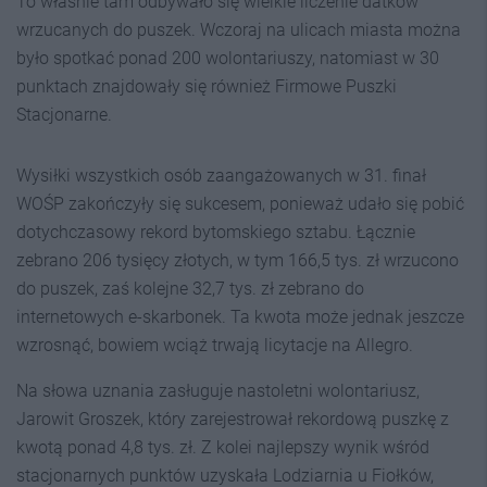
To właśnie tam odbywało się wielkie liczenie datków
wrzucanych do puszek. Wczoraj na ulicach miasta można
było spotkać ponad 200 wolontariuszy, natomiast w 30
punktach znajdowały się również Firmowe Puszki
Stacjonarne.
Wysiłki wszystkich osób zaangażowanych w 31. finał
WOŚP zakończyły się sukcesem, ponieważ udało się pobić
dotychczasowy rekord bytomskiego sztabu. Łącznie
zebrano 206 tysięcy złotych, w tym 166,5 tys. zł wrzucono
do puszek, zaś kolejne 32,7 tys. zł zebrano do
internetowych e-skarbonek. Ta kwota może jednak jeszcze
wzrosnąć, bowiem wciąż trwają licytacje na Allegro.
Na słowa uznania zasługuje nastoletni wolontariusz,
Jarowit Groszek, który zarejestrował rekordową puszkę z
kwotą ponad 4,8 tys. zł. Z kolei najlepszy wynik wśród
stacjonarnych punktów uzyskała Lodziarnia u Fiołków,