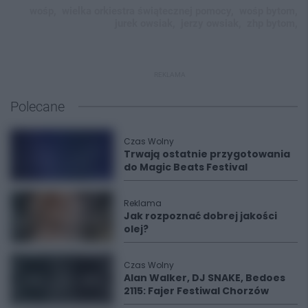
wośp,
wielka orkiestra świątecznej pomocy,
wośp bytom,
jurek owsiak,
jerzy owsiak,
zhp bytom,
REKLAMA
Polecane
Czas Wolny
Trwają ostatnie przygotowania
do Magic Beats Festival
Reklama
Jak rozpoznać dobrej jakości
olej?
Czas Wolny
Alan Walker, DJ SNAKE, Bedoes
2115: Fajer Festiwal Chorzów