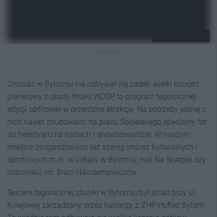
Hufiec ZHP Bytom
REKLAMA
Chociaż w Bytomiu nie odbywał się żaden wielki koncert
plenerowy z okazji finału WOŚP, to program tegorocznej
edycji obfitował w przeróżne atrakcje. Na potrzeby jednej z
nich nawet zbudowano na placu Sobieskiego specjalny tor
do freestyle'u na nartach i snowbowardzie. W naszym
mieście zorganizowano też szereg imprez kulturalnych i
sportowych m.in. w Lokalu w Bytomiu, hali Na Skarpie, czy
lodowisku im. Braci Nikodemowiczów.
Sercem tegorocznej zbiórki w Bytomiu był sztab przy ul.
Kolejowej zarządzany przez harcerzy z ZHP Hufiec Bytom.