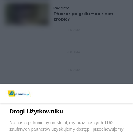
Reklama
Tłuszcz po grillu – co z nim
zrobić?
REKLAMA
REKLAMA
REKLAMA
Drogi Użytkowniku,
Na naszej stronie bytomski.pl, my oraz naszych 1162
Wydawca mediów
lokalnych
zaufanych partnerów uzyskujemy dostęp i przechowujemy