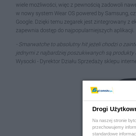
wiele możliwości, więc z pewnością zadowoli naw
w nowy system Wear OS powered by Samsung, czyl
Google. Dzięki temu zegarek jest zintegrowany z 
zapewnia dostęp do najpopularniejszych aplikacji.
- Smarwatche to absolutny hit jeżeli chodzi o zai
jednymi z najbardziej poszukiwanych są produkty
Wysocki - Dyrektor Działu Sprzedaży sklepu inte
Drogi Użytkow
Na naszej stronie by
przechowujemy informa
standardowe informac