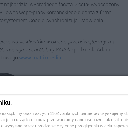
et najbardziej wybrednego faceta. Został wyposażony
i owoc współpracy koreańskiego giganta z firmą
ekosystemem Google, synchronizuje ustawienia i
nteresowanie klientów w okresie przedświątecznym, a
 Samsunga z serii Galaxy Watch -
podkreśla Adam
rnetowego
www.matrixmedia.pl
.
niku,
tomski.pl, my oraz naszych 1162 zaufanych partnerów uzyskujemy do
cje na urządzeniu oraz przetwarzamy dane osobowe, takie jak unika
je wysyłane przez urządzenie czy dane przeglądania w celu zapewn