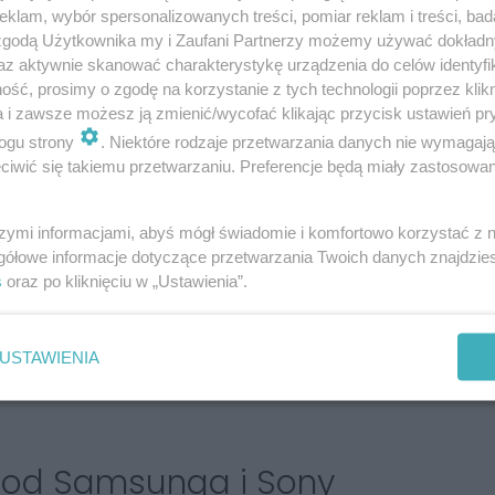
klam, wybór spersonalizowanych treści, pomiar reklam i treści, bad
 zgodą Użytkownika my i Zaufani Partnerzy możemy używać dokład
az aktywnie skanować charakterystykę urządzenia do celów identyfi
ść, prosimy o zgodę na korzystanie z tych technologii poprzez klikn
a i zawsze możesz ją zmienić/wycofać klikając przycisk ustawień pr
ogu strony
. Niektóre rodzaje przetwarzania danych nie wymagaj
iwić się takiemu przetwarzaniu. Preferencje będą miały zastosowania
a płatności zbliżeniowe dzięki Google Pay. Na
szymi informacjami, abyś mógł świadomie i komfortowo korzystać z
gółowe informacje dotyczące przetwarzania Twoich danych znajdzi
zmierzy ciśnie i wykona badanie EKG, tak jak w
s
oraz po kliknięciu w „Ustawienia”.
alizę składu ciała – na zegarku można sprawdzić
anizmie oraz współczynnik BMI. Nowy smartwatch
 fizycznych i tworzyć wyzwania grupowe.
USTAWIENIA
wi i nasłuchuje chrapania, dzięki czemu tworzy
 od Samsunga i Sony