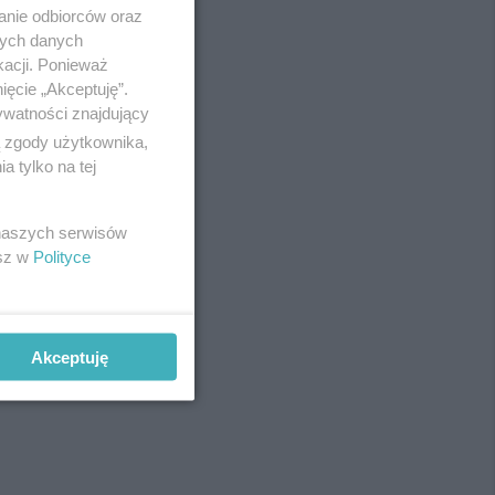
anie odbiorców oraz
nych danych
kacji. Ponieważ
ięcie „Akceptuję”.
ywatności znajdujący
ą zgody użytkownika,
 tylko na tej
 naszych serwisów
esz w
Polityce
Akceptuję