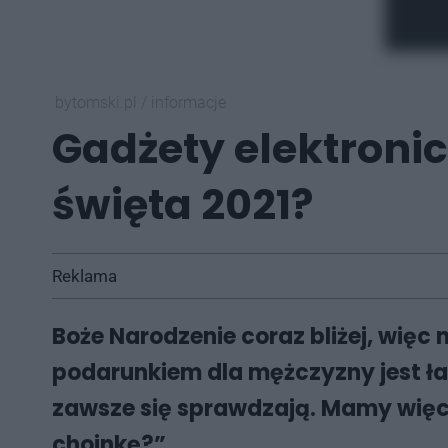
bytomski.pl
/
informacje
Gadżety elektroni
święta 2021?
Reklama
Boże Narodzenie coraz bliżej, wię
podarunkiem dla mężczyzny jest ła
zawsze się sprawdzają. Mamy więc 
choinkę?”.