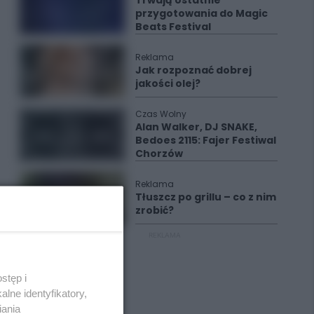
Trwają ostatnie
przygotowania do Magic
Beats Festival
Reklama
Jak rozpoznać dobrej
jakości olej?
Czas Wolny
Alan Walker, DJ SNAKE,
Bedoes 2115: Fajer Festiwal
Chorzów
Reklama
Tłuszcz po grillu – co z nim
zrobić?
REKLAMA
stęp i
lne identyfikatory,
iania