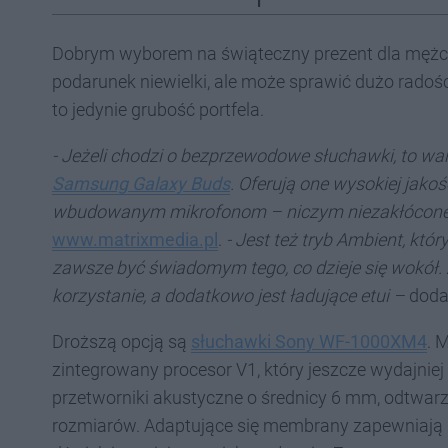
Dobrym wyborem na świąteczny prezent dla mężc
podarunek niewielki, ale może sprawić dużo radośc
to jedynie grubość portfela.
- Jeżeli chodzi o bezprzewodowe słuchawki, to wa
Samsung Galaxy Buds
. Oferują one wysokiej jakoś
wbudowanym mikrofonom – niczym niezakłócon
www.matrixmedia.pl
.
- Jest też tryb Ambient, któ
zawsze być świadomym tego, co dzieje się wokół. 
korzystanie, a dodatkowo jest ładujące etui –
doda
Droższą opcją są
słuchawki Sony WF-1000XM4
. 
zintegrowany procesor V1, który jeszcze wydajniej
przetworniki akustyczne o średnicy 6 mm, odtwar
rozmiarów. Adaptujące się membrany zapewniają 