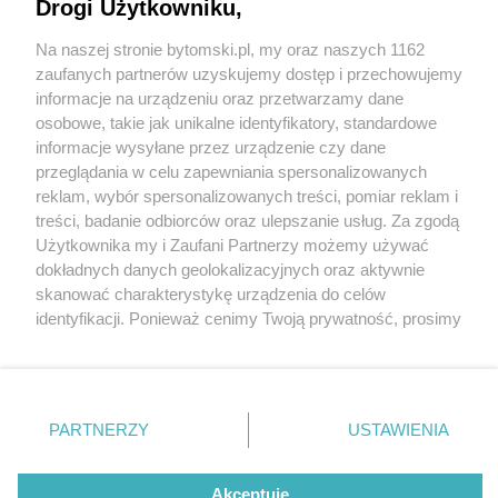
Drogi Użytkowniku,
Na naszej stronie bytomski.pl, my oraz naszych 1162
Wydawca mediów
lokalnych
zaufanych partnerów uzyskujemy dostęp i przechowujemy
informacje na urządzeniu oraz przetwarzamy dane
osobowe, takie jak unikalne identyfikatory, standardowe
informacje wysyłane przez urządzenie czy dane
przeglądania w celu zapewniania spersonalizowanych
2 / 0
reklam, wybór spersonalizowanych treści, pomiar reklam i
Nie zapomnij
treści, badanie odbiorców oraz ulepszanie usług. Za zgodą
zapoznać się z:
polityką prywatności
regulamin korzystania z portali
Użytkownika my i Zaufani Partnerzy możemy używać
Twoje
miasto
Skontakuj się
z nami
dokładnych danych geolokalizacyjnych oraz aktywnie
Piekary Śląskie
Kontakt
skanować charakterystykę urządzenia do celów
Chorzów
Wydawca
identyfikacji. Ponieważ cenimy Twoją prywatność, prosimy
Tarnowskie Góry
Pogoda
Ruda Śląska
Noclegi
o zgodę na korzystanie z tych technologii poprzez
Świętochłowice
Reklama
kliknięcie „Akceptuję”. Zgoda jest dobrowolna i zawsze
Tychy
Redakcja
możesz ją zmienić/wycofać klikając przycisk ustawień
Bytom
Katowice
prywatności znajdujący się w lewym dolnym rogu strony
REKLAMA
PARTNERZY
USTAWIENIA
Gliwice
. Niektóre rodzaje przetwarzania danych nie wymagają
Zabrze
Zagłębie
zgody użytkownika, ale masz prawo sprzeciwić się
takiemu przetwarzaniu. Preferencje będą miały
Akceptuję