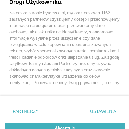
Drogi Użytkowniku,
Na naszej stronie bytomski.pl, my oraz naszych 1162
Wydawca mediów
lokalnych
zaufanych partnerów uzyskujemy dostęp i przechowujemy
informacje na urządzeniu oraz przetwarzamy dane
osobowe, takie jak unikalne identyfikatory, standardowe
informacje wysyłane przez urządzenie czy dane
przeglądania w celu zapewniania spersonalizowanych
1 / 0
reklam, wybór spersonalizowanych treści, pomiar reklam i
Nie zapomnij
treści, badanie odbiorców oraz ulepszanie usług. Za zgodą
zapoznać się z:
polityką prywatności
regulamin korzystania z portali
Użytkownika my i Zaufani Partnerzy możemy używać
Twoje
miasto
Skontakuj się
z nami
dokładnych danych geolokalizacyjnych oraz aktywnie
Piekary Śląskie
Kontakt
skanować charakterystykę urządzenia do celów
Chorzów
Wydawca
identyfikacji. Ponieważ cenimy Twoją prywatność, prosimy
Tarnowskie Góry
Pogoda
Ruda Śląska
Noclegi
o zgodę na korzystanie z tych technologii poprzez
Świętochłowice
Reklama
kliknięcie „Akceptuję”. Zgoda jest dobrowolna i zawsze
Tychy
Redakcja
możesz ją zmienić/wycofać klikając przycisk ustawień
Bytom
Katowice
prywatności znajdujący się w lewym dolnym rogu strony
REKLAMA
PARTNERZY
USTAWIENIA
Gliwice
. Niektóre rodzaje przetwarzania danych nie wymagają
Zabrze
Zagłębie
zgody użytkownika, ale masz prawo sprzeciwić się
takiemu przetwarzaniu. Preferencje będą miały
Akceptuję