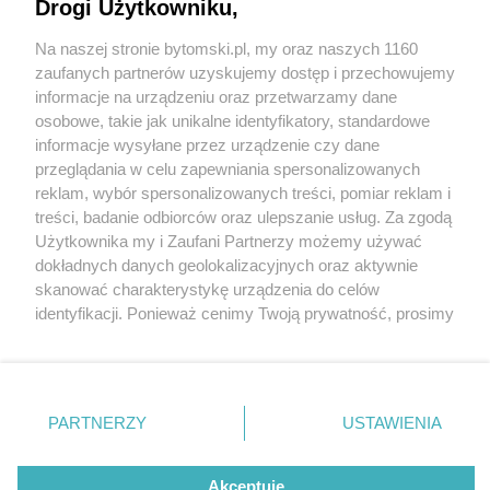
Drogi Użytkowniku,
Na naszej stronie bytomski.pl, my oraz naszych 1160
Wydawca mediów
lokalnych
zaufanych partnerów uzyskujemy dostęp i przechowujemy
informacje na urządzeniu oraz przetwarzamy dane
osobowe, takie jak unikalne identyfikatory, standardowe
informacje wysyłane przez urządzenie czy dane
przeglądania w celu zapewniania spersonalizowanych
2 / 0
reklam, wybór spersonalizowanych treści, pomiar reklam i
Nie zapomnij
treści, badanie odbiorców oraz ulepszanie usług. Za zgodą
zapoznać się z:
polityką prywatności
regulamin korzystania z portali
Użytkownika my i Zaufani Partnerzy możemy używać
Twoje
miasto
Skontakuj się
z nami
dokładnych danych geolokalizacyjnych oraz aktywnie
Piekary Śląskie
Kontakt
skanować charakterystykę urządzenia do celów
Chorzów
Wydawca
identyfikacji. Ponieważ cenimy Twoją prywatność, prosimy
Tarnowskie Góry
Pogoda
Ruda Śląska
Noclegi
o zgodę na korzystanie z tych technologii poprzez
Świętochłowice
Reklama
kliknięcie „Akceptuję”. Zgoda jest dobrowolna i zawsze
Tychy
Redakcja
możesz ją zmienić/wycofać klikając przycisk ustawień
Bytom
Katowice
prywatności znajdujący się w lewym dolnym rogu strony
REKLAMA
PARTNERZY
USTAWIENIA
Gliwice
. Niektóre rodzaje przetwarzania danych nie wymagają
Zabrze
Zagłębie
zgody użytkownika, ale masz prawo sprzeciwić się
takiemu przetwarzaniu. Preferencje będą miały
Akceptuję