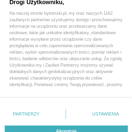
Drogi Użytkowniku,
Na naszej stronie bytomski.pl, my oraz naszych 1162
Wydawca mediów
lokalnych
zaufanych partnerów uzyskujemy dostęp i przechowujemy
informacje na urządzeniu oraz przetwarzamy dane
osobowe, takie jak unikalne identyfikatory, standardowe
informacje wysyłane przez urządzenie czy dane
przeglądania w celu zapewniania spersonalizowanych
5 / 0
reklam, wybór spersonalizowanych treści, pomiar reklam i
Nie zapomnij
treści, badanie odbiorców oraz ulepszanie usług. Za zgodą
zapoznać się z:
polityką prywatności
regulamin korzystania z portali
Użytkownika my i Zaufani Partnerzy możemy używać
Twoje
miasto
Skontakuj się
z nami
dokładnych danych geolokalizacyjnych oraz aktywnie
Piekary Śląskie
Kontakt
skanować charakterystykę urządzenia do celów
Chorzów
Wydawca
identyfikacji. Ponieważ cenimy Twoją prywatność, prosimy
Tarnowskie Góry
Pogoda
Ruda Śląska
Noclegi
o zgodę na korzystanie z tych technologii poprzez
Świętochłowice
Reklama
kliknięcie „Akceptuję”. Zgoda jest dobrowolna i zawsze
Tychy
Redakcja
możesz ją zmienić/wycofać klikając przycisk ustawień
Bytom
Katowice
prywatności znajdujący się w lewym dolnym rogu strony
REKLAMA
PARTNERZY
USTAWIENIA
Gliwice
. Niektóre rodzaje przetwarzania danych nie wymagają
Zabrze
Zagłębie
zgody użytkownika, ale masz prawo sprzeciwić się
takiemu przetwarzaniu. Preferencje będą miały
Akceptuję