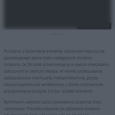
TPB Productions Ltd.
REKLAMA
Policjanci z bytomskiej komendy zatrzymali mężczyznę
posiadającego spore ilości nielegalnych środków.
Ustalono, że 26-latek przechowuje je w swoim mieszkaniu
położonym w centrum miasta. W wyniku przeszukania
zabezpieczono marihuanę, metaamfetaminę, grzyby
halucynogenne oraz amfetaminę, z której możliwe było
przygotowanie przeszło 2,4 tys. działek dilerskich.
Bytomianin usłyszał zarzut posiadania znacznej ilości
narkotyków. Ponadto odpowie za udzielanie środków