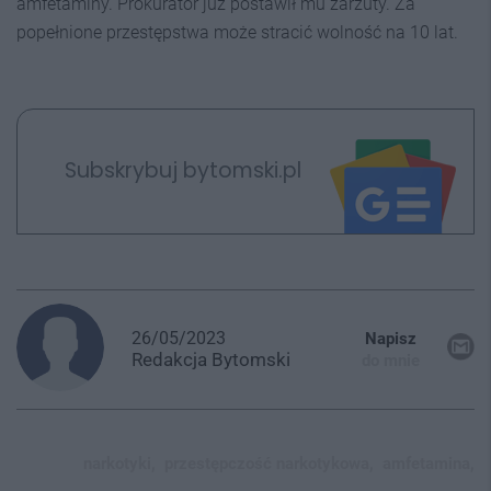
amfetaminy. Prokurator już postawił mu zarzuty. Za
popełnione przestępstwa może stracić wolność na 10 lat.
Subskrybuj bytomski.pl
26/05/2023
Napisz
Redakcja
Bytomski
do mnie
narkotyki,
przestępczość narkotykowa,
amfetamina,