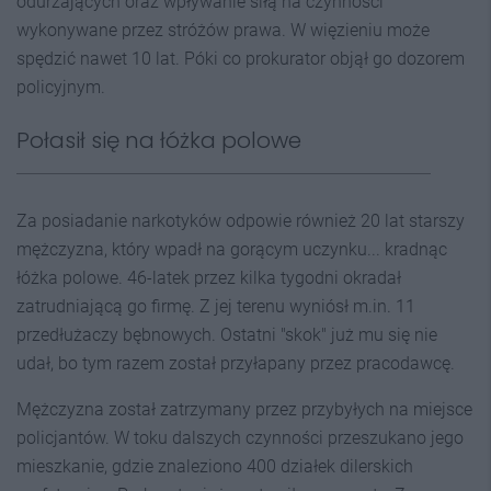
odurzających oraz wpływanie siłą na czynności
wykonywane przez stróżów prawa. W więzieniu może
spędzić nawet 10 lat. Póki co prokurator objął go dozorem
policyjnym.
Połasił się na łóżka polowe
Za posiadanie narkotyków odpowie również 20 lat starszy
mężczyzna, który wpadł na gorącym uczynku... kradnąc
łóżka polowe. 46-latek przez kilka tygodni okradał
zatrudniającą go firmę. Z jej terenu wyniósł m.in. 11
przedłużaczy bębnowych. Ostatni "skok" już mu się nie
udał, bo tym razem został przyłapany przez pracodawcę.
Mężczyzna został zatrzymany przez przybyłych na miejsce
policjantów. W toku dalszych czynności przeszukano jego
mieszkanie, gdzie znaleziono 400 działek dilerskich