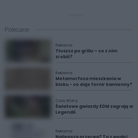
REKLAMA
Polecane
Reklama
Tłuszcz po grillu – co z nim
zrobić?
Reklama
Metamorfoza mieszkania w
bloku - co daje fornir kamienny?
Czas Wolny
Światowe gwiazdy EDM zagrają w
Legendii
Reklama
Najlepsza przerwa? Ta z wodą!