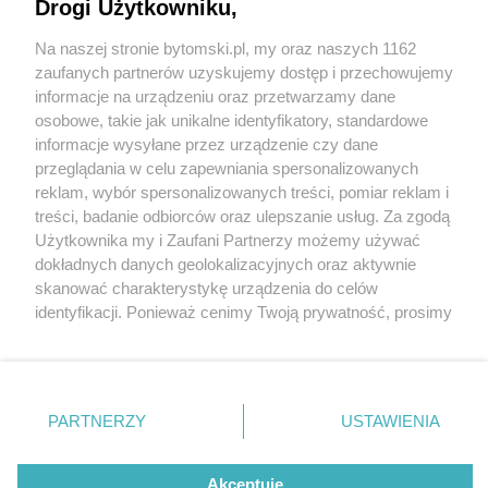
Drogi Użytkowniku,
Na naszej stronie bytomski.pl, my oraz naszych 1162
Wydawca mediów
lokalnych
zaufanych partnerów uzyskujemy dostęp i przechowujemy
informacje na urządzeniu oraz przetwarzamy dane
osobowe, takie jak unikalne identyfikatory, standardowe
informacje wysyłane przez urządzenie czy dane
przeglądania w celu zapewniania spersonalizowanych
4 / 0
reklam, wybór spersonalizowanych treści, pomiar reklam i
Nie zapomnij
treści, badanie odbiorców oraz ulepszanie usług. Za zgodą
zapoznać się z:
polityką prywatności
regulamin korzystania z portali
Użytkownika my i Zaufani Partnerzy możemy używać
Twoje
miasto
Skontakuj się
z nami
dokładnych danych geolokalizacyjnych oraz aktywnie
Piekary Śląskie
Kontakt
skanować charakterystykę urządzenia do celów
Chorzów
Wydawca
identyfikacji. Ponieważ cenimy Twoją prywatność, prosimy
Tarnowskie Góry
Pogoda
Ruda Śląska
Noclegi
o zgodę na korzystanie z tych technologii poprzez
Świętochłowice
Reklama
kliknięcie „Akceptuję”. Zgoda jest dobrowolna i zawsze
Tychy
Redakcja
możesz ją zmienić/wycofać klikając przycisk ustawień
Bytom
Katowice
prywatności znajdujący się w lewym dolnym rogu strony
REKLAMA
PARTNERZY
USTAWIENIA
Gliwice
. Niektóre rodzaje przetwarzania danych nie wymagają
Zabrze
Zagłębie
zgody użytkownika, ale masz prawo sprzeciwić się
takiemu przetwarzaniu. Preferencje będą miały
Akceptuję