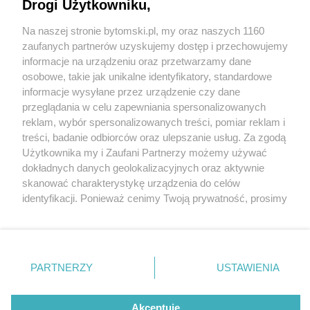
Drogi Użytkowniku,
Na naszej stronie bytomski.pl, my oraz naszych 1160
Wydawca mediów
lokalnych
zaufanych partnerów uzyskujemy dostęp i przechowujemy
informacje na urządzeniu oraz przetwarzamy dane
osobowe, takie jak unikalne identyfikatory, standardowe
informacje wysyłane przez urządzenie czy dane
przeglądania w celu zapewniania spersonalizowanych
4 / 0
reklam, wybór spersonalizowanych treści, pomiar reklam i
Nie zapomnij
treści, badanie odbiorców oraz ulepszanie usług. Za zgodą
zapoznać się z:
polityką prywatności
regulamin korzystania z portali
Użytkownika my i Zaufani Partnerzy możemy używać
Twoje
miasto
Skontakuj się
z nami
dokładnych danych geolokalizacyjnych oraz aktywnie
Piekary Śląskie
Kontakt
skanować charakterystykę urządzenia do celów
Chorzów
Wydawca
identyfikacji. Ponieważ cenimy Twoją prywatność, prosimy
Tarnowskie Góry
Pogoda
Ruda Śląska
Noclegi
o zgodę na korzystanie z tych technologii poprzez
Świętochłowice
Reklama
kliknięcie „Akceptuję”. Zgoda jest dobrowolna i zawsze
Tychy
Redakcja
możesz ją zmienić/wycofać klikając przycisk ustawień
Bytom
Katowice
prywatności znajdujący się w lewym dolnym rogu strony
REKLAMA
PARTNERZY
USTAWIENIA
Gliwice
. Niektóre rodzaje przetwarzania danych nie wymagają
Zabrze
Zagłębie
zgody użytkownika, ale masz prawo sprzeciwić się
takiemu przetwarzaniu. Preferencje będą miały
Akceptuję