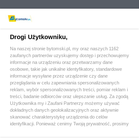
Drogi Użytkowniku,
Na naszej stronie bytomski.pl, my oraz naszych 1162
Wydawca mediów
lokalnych
zaufanych partnerów uzyskujemy dostęp i przechowujemy
informacje na urządzeniu oraz przetwarzamy dane
osobowe, takie jak unikalne identyfikatory, standardowe
informacje wysyłane przez urządzenie czy dane
przeglądania w celu zapewniania spersonalizowanych
reklam, wybór spersonalizowanych treści, pomiar reklam i
Nie zapomnij
treści, badanie odbiorców oraz ulepszanie usług. Za zgodą
zapoznać się z:
polityką prywatności
regulamin korzystania z portali
Użytkownika my i Zaufani Partnerzy możemy używać
Twoje
miasto
Skontaktuj się
z nami
dokładnych danych geolokalizacyjnych oraz aktywnie
Piekary Śląskie
Kontakt
skanować charakterystykę urządzenia do celów
Chorzów
Wydawca
identyfikacji. Ponieważ cenimy Twoją prywatność, prosimy
Tarnowskie Góry
Pogoda
Ruda Śląska
Noclegi
o zgodę na korzystanie z tych technologii poprzez
Świętochłowice
Reklama
kliknięcie „Akceptuję”. Zgoda jest dobrowolna i zawsze