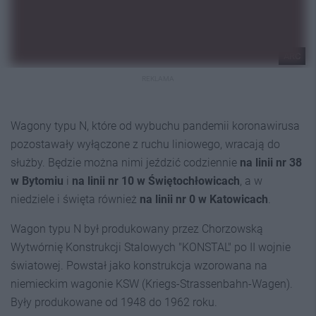
ARC
REKLAMA
Wagony typu N, które od wybuchu pandemii koronawirusa
pozostawały wyłączone z ruchu liniowego, wracają do
służby. Będzie można nimi jeździć codziennie
na linii nr 38
w Bytomiu
i
na linii nr 10 w Świętochłowicach
, a w
niedziele i święta również
na linii nr 0 w Katowicach
.
Wagon typu N był produkowany przez Chorzowską
Wytwórnię Konstrukcji Stalowych "KONSTAL" po II wojnie
światowej. Powstał jako konstrukcja wzorowana na
niemieckim wagonie KSW (Kriegs-Strassenbahn-Wagen).
Były produkowane od 1948 do 1962 roku.