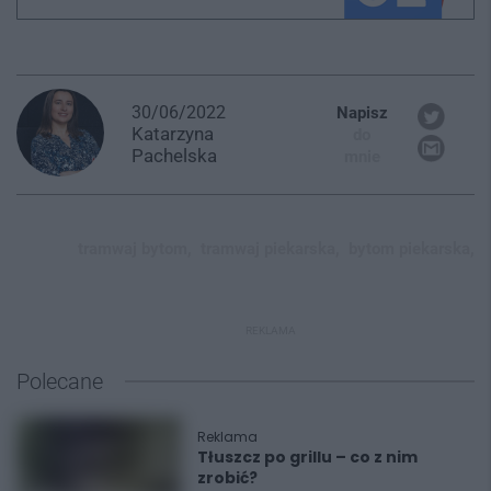
30/06/2022
Napisz
Katarzyna
do
Pachelska
mnie
tramwaj bytom,
tramwaj piekarska,
bytom piekarska,
REKLAMA
Polecane
Reklama
Tłuszcz po grillu – co z nim
zrobić?