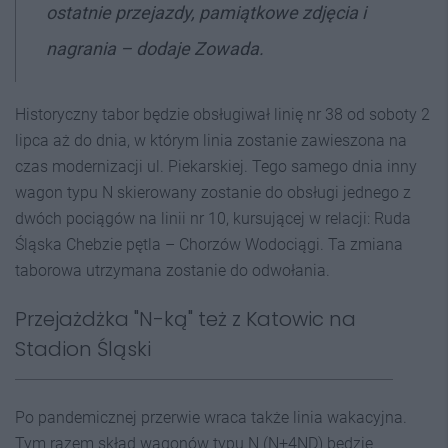
ostatnie przejazdy, pamiątkowe zdjęcia i
nagrania
– dodaje Zowada.
Historyczny tabor będzie obsługiwał linię nr 38 od soboty 2
lipca aż do dnia, w którym linia zostanie zawieszona na
czas modernizacji ul. Piekarskiej. Tego samego dnia inny
wagon typu N skierowany zostanie do obsługi jednego z
dwóch pociągów na linii nr 10, kursującej w relacji: Ruda
Śląska Chebzie pętla – Chorzów Wodociągi. Ta zmiana
taborowa utrzymana zostanie do odwołania.
Przejażdżka "N-ką" też z Katowic na
Stadion Śląski
Po pandemicznej przerwie wraca także linia wakacyjna.
Tym razem skład wagonów typu N (N+4ND) będzie