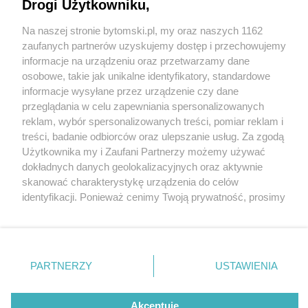
romantycznie
Drogi Użytkowniku,
Na naszej stronie bytomski.pl, my oraz naszych 1162
Wydawca mediów
lokalnych
zaufanych partnerów uzyskujemy dostęp i przechowujemy
informacje na urządzeniu oraz przetwarzamy dane
osobowe, takie jak unikalne identyfikatory, standardowe
informacje wysyłane przez urządzenie czy dane
3 / 10
przeglądania w celu zapewniania spersonalizowanych
reklam, wybór spersonalizowanych treści, pomiar reklam i
Ozdoby walentynkowe na
Nie zapomnij
treści, badanie odbiorców oraz ulepszanie usług. Za zgodą
zapoznać się z:
polityką prywatności
regulamin korzystania z portali
Użytkownika my i Zaufani Partnerzy możemy używać
Górze Miłości
Twoje
miasto
Skontakuj się
z nami
dokładnych danych geolokalizacyjnych oraz aktywnie
Piekary Śląskie
Kontakt
skanować charakterystykę urządzenia do celów
Chorzów
Wydawca
identyfikacji. Ponieważ cenimy Twoją prywatność, prosimy
Tarnowskie Góry
Pogoda
Ruda Śląska
Noclegi
o zgodę na korzystanie z tych technologii poprzez
Świętochłowice
Reklama
kliknięcie „Akceptuję”. Zgoda jest dobrowolna i zawsze
Tychy
Redakcja
możesz ją zmienić/wycofać klikając przycisk ustawień
Bytom
Katowice
prywatności znajdujący się w lewym dolnym rogu strony
REKLAMA
PARTNERZY
USTAWIENIA
Gliwice
. Niektóre rodzaje przetwarzania danych nie wymagają
Zabrze
Zagłębie
zgody użytkownika, ale masz prawo sprzeciwić się
takiemu przetwarzaniu. Preferencje będą miały
Akceptuję