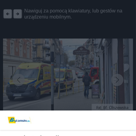
REKLAMA
Nawiguj za pomocą klawiatury, lub gestów na
urządzeniu mobilnym.
fot: M. Olszewska
Interwencja służb w ZSAEiO. W szkole miało