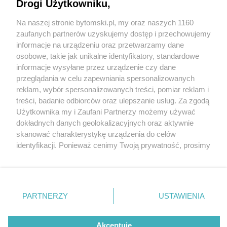
dojść do rozpylenia niezidentyfikowanej
Drogi Użytkowniku,
substancji
Na naszej stronie bytomski.pl, my oraz naszych 1160
Wydawca mediów
lokalnych
zaufanych partnerów uzyskujemy dostęp i przechowujemy
informacje na urządzeniu oraz przetwarzamy dane
osobowe, takie jak unikalne identyfikatory, standardowe
informacje wysyłane przez urządzenie czy dane
5 / 5
przeglądania w celu zapewniania spersonalizowanych
Co się stało w ZSAEiO?
reklam, wybór spersonalizowanych treści, pomiar reklam i
Nie zapomnij
treści, badanie odbiorców oraz ulepszanie usług. Za zgodą
zapoznać się z:
polityką prywatności
regulamin korzystania z portali
Użytkownika my i Zaufani Partnerzy możemy używać
Twoje
miasto
Skontakuj się
z nami
dokładnych danych geolokalizacyjnych oraz aktywnie
Wróć do artykułu:
Piekary Śląskie
Kontakt
Interwencja służb w ZSAEiO. W szkole miało dojść
skanować charakterystykę urządzenia do celów
Chorzów
Wydawca
do rozpylenia niezidentyfikowanej substancji
identyfikacji. Ponieważ cenimy Twoją prywatność, prosimy
Tarnowskie Góry
Pogoda
Ruda Śląska
Noclegi
o zgodę na korzystanie z tych technologii poprzez
Świętochłowice
Reklama
kliknięcie „Akceptuję”. Zgoda jest dobrowolna i zawsze
Tychy
Redakcja
możesz ją zmienić/wycofać klikając przycisk ustawień
Bytom
Katowice
prywatności znajdujący się w lewym dolnym rogu strony
REKLAMA
PARTNERZY
USTAWIENIA
Gliwice
. Niektóre rodzaje przetwarzania danych nie wymagają
Zabrze
Zagłębie
zgody użytkownika, ale masz prawo sprzeciwić się
takiemu przetwarzaniu. Preferencje będą miały
Akceptuję