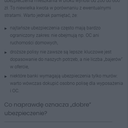
ubezpieczenia mieszkania w bloku wynosi od 200 do 600
zł. To niewielka kwota w porównaniu z ewentualnymi
stratami. Warto jednak pamiętać, że:
najtańsze ubezpieczenia często mają bardzo
ograniczony zakres: nie obejmują np. OC ani
ruchomości domowych,
droższe polisy nie zawsze są lepsze: kluczowe jest
dopasowanie do naszych potrzeb, a nie liczba „bajerów”
w ofercie,
niektóre banki wymagają ubezpieczenia tylko murów:
warto wówczas dokupić osobno polisę dla wyposażenia
i OC.
Co naprawdę oznacza „dobre”
ubezpieczenie?