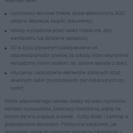
obejmuje także:
ruchomości domowe (meble, sprzęt elektroniczny, AGD,
ubrania, dekoracje, książki, dokumenty),
szkody wyrządzone przez osoby trzecie (np. akty
wandalizmu lub działania sąsiadów),
OC w życiu prywatnym (ubezpieczenie od
odpowiedzialności cywilnej za szkody, które nieumyślnie
wyrządzimy innym osobom, np. zalanie sąsiada z dołu),
stłuczenia i uszkodzenia elementów szklanych (szyb
okiennych, kabin prysznicowych, płyt indukcyjnych czy
luster).
Wybór odpowiedniego zakresu zależy od wielu czynników:
wartości wyposażenia, lokalizacji mieszkania, piętra, na
którym się ono znajduje, a nawet… liczby dzieci i zwierząt w
gospodarstwie domowym. Praktyczne wskazówki, jak
dopasować polisę do własnych warunków lokalowych –