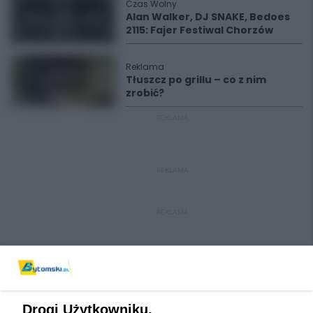
Czas Wolny
Alan Walker, DJ SNAKE, Bedoes
2115: Fajer Festiwal Chorzów
Reklama
Tłuszcz po grillu – co z nim
zrobić?
REKLAMA
REKLAMA
REKLAMA
Drogi Użytkowniku,