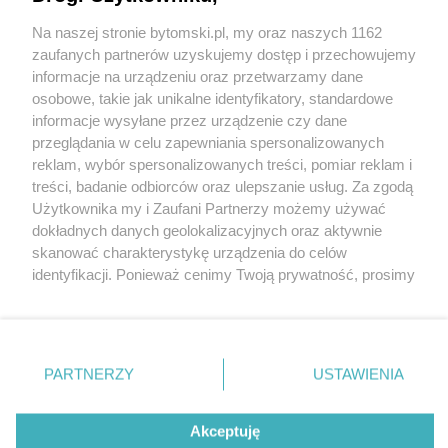
Na naszej stronie bytomski.pl, my oraz naszych 1162
Wydawca mediów
lokalnych
zaufanych partnerów uzyskujemy dostęp i przechowujemy
informacje na urządzeniu oraz przetwarzamy dane
osobowe, takie jak unikalne identyfikatory, standardowe
informacje wysyłane przez urządzenie czy dane
przeglądania w celu zapewniania spersonalizowanych
reklam, wybór spersonalizowanych treści, pomiar reklam i
Nie zapomnij
treści, badanie odbiorców oraz ulepszanie usług. Za zgodą
zapoznać się z:
polityką prywatności
regulamin korzystania z portali
Użytkownika my i Zaufani Partnerzy możemy używać
Twoje
miasto
Skontaktuj się
z nami
dokładnych danych geolokalizacyjnych oraz aktywnie
Piekary Śląskie
Kontakt
skanować charakterystykę urządzenia do celów
Chorzów
Wydawca
identyfikacji. Ponieważ cenimy Twoją prywatność, prosimy
Tarnowskie Góry
Pogoda
Ruda Śląska
Noclegi
o zgodę na korzystanie z tych technologii poprzez
Świętochłowice
Reklama
kliknięcie „Akceptuję”. Zgoda jest dobrowolna i zawsze
Tychy
Redakcja
możesz ją zmienić/wycofać klikając przycisk ustawień
Bytom
Katowice
prywatności znajdujący się w lewym dolnym rogu strony
PARTNERZY
USTAWIENIA
Gliwice
. Niektóre rodzaje przetwarzania danych nie wymagają
Zabrze
Zagłębie
zgody użytkownika, ale masz prawo sprzeciwić się
Akceptuję
takiemu przetwarzaniu. Preferencje będą miały