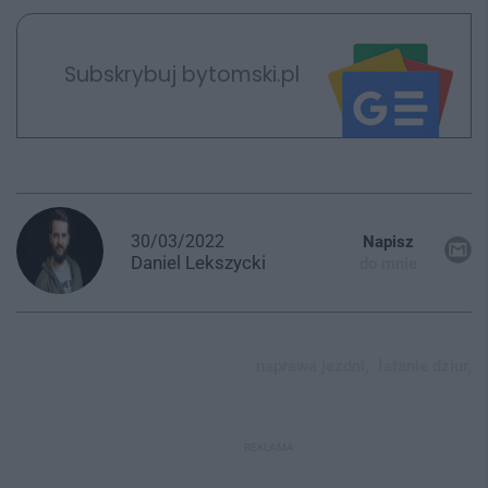
Subskrybuj bytomski.pl
30/03/2022
Napisz
Daniel
Lekszycki
do mnie
naprawa jezdni,
łatanie dziur,
REKLAMA