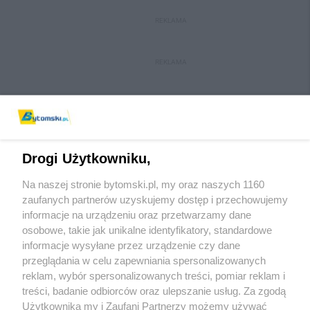
REKLAMA
REKLAMA
Drogi Użytkowniku,
Na naszej stronie bytomski.pl, my oraz naszych 1160
Wydawca mediów
lokalnych
zaufanych partnerów uzyskujemy dostęp i przechowujemy
informacje na urządzeniu oraz przetwarzamy dane
osobowe, takie jak unikalne identyfikatory, standardowe
informacje wysyłane przez urządzenie czy dane
przeglądania w celu zapewniania spersonalizowanych
reklam, wybór spersonalizowanych treści, pomiar reklam i
Nie zapomnij
treści, badanie odbiorców oraz ulepszanie usług. Za zgodą
zapoznać się z:
polityką prywatności
regulamin korzystania z portali
Użytkownika my i Zaufani Partnerzy możemy używać