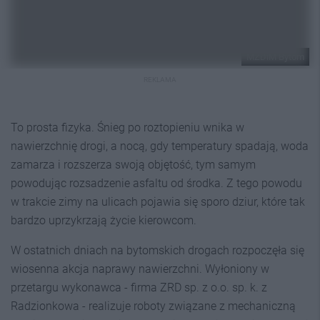
MZDiM Bytom
REKLAMA
To prosta fizyka. Śnieg po roztopieniu wnika w
nawierzchnię drogi, a nocą, gdy temperatury spadają, woda
zamarza i rozszerza swoją objętość, tym samym
powodując rozsadzenie asfaltu od środka. Z tego powodu
w trakcie zimy na ulicach pojawia się sporo dziur, które tak
bardzo uprzykrzają życie kierowcom.
W ostatnich dniach na bytomskich drogach rozpoczęła się
wiosenna akcja naprawy nawierzchni. Wyłoniony w
przetargu wykonawca - firma ZRD sp. z o.o. sp. k. z
Radzionkowa - realizuje roboty związane z mechaniczną