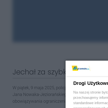
Jechał za szybko
Drogi Użytkow
W piątek, 9 maja 2025, policjanci namierzyli łami
Na naszej stronie by
Jana Nowaka-Jeziorańskiego, jechał z prędkością
przechowujemy informa
obowiązywania ograniczenia do 70 km/h.
standardowe informac