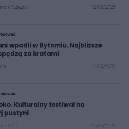
ndra Szlęzak
12/05/2025
resować:
ni wpadli w Bytomiu. Najbliższe
spędzą za kratami
cja
11/05/2025
resować:
oko. Kulturalny festiwal na
yj pustyni
rz Kulik
11/05/2025