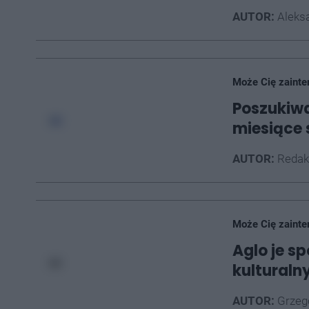
AUTOR:
Aleksa
Może Cię zainte
Poszukiwa
miesiące 
AUTOR:
Redak
Może Cię zainte
Aglo je sp
kulturaln
AUTOR:
Grzego