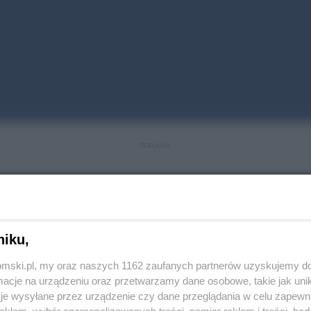
REKLAMA
niku,
ącego przepisy uczestnika ruchu drogowego. Po alei
tomski.pl, my oraz naszych 1162 zaufanych partnerów uzyskujemy do
 141 km/h. Do zdarzenia doszło w obszarze
cje na urządzeniu oraz przetwarzamy dane osobowe, takie jak unika
je wysyłane przez urządzenie czy dane przeglądania w celu zapewn