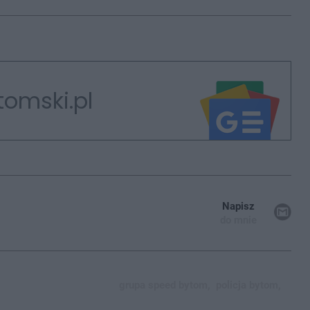
tomski.pl
Napisz
do mnie
grupa speed bytom,
policja bytom,