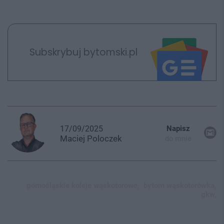
Subskrybuj bytomski.pl
17/09/2025
Napisz
Maciej
Poloczek
do mnie
górnośląskie koleje wąskotorowe,
bytom wąskotorówka,
gkw,