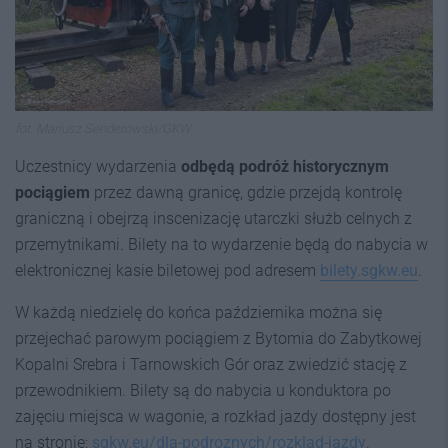
fot. Mariusz Senderowski/GKW
Uczestnicy wydarzenia
odbędą podróż historycznym
pociągiem
przez dawną granicę, gdzie przejdą kontrolę
graniczną i obejrzą inscenizację utarczki służb celnych z
przemytnikami. Bilety na to wydarzenie będą do nabycia w
elektronicznej kasie biletowej pod adresem
bilety.sgkw.eu
.
W każdą niedzielę do końca października można się
przejechać parowym pociągiem z Bytomia do Zabytkowej
Kopalni Srebra i Tarnowskich Gór oraz zwiedzić stację z
przewodnikiem. Bilety są do nabycia u konduktora po
zajęciu miejsca w wagonie, a rozkład jazdy dostępny jest
na stronie:
sgkw.eu/dla-podroznych/rozklad-jazdy
.