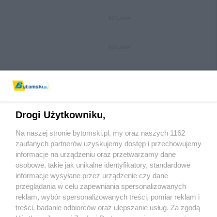
REKLAMA
REKLAMA
Drogi Użytkowniku,
Na naszej stronie bytomski.pl, my oraz naszych 1162
Wydawca mediów
lokalnych
zaufanych partnerów uzyskujemy dostęp i przechowujemy
informacje na urządzeniu oraz przetwarzamy dane
osobowe, takie jak unikalne identyfikatory, standardowe
informacje wysyłane przez urządzenie czy dane
przeglądania w celu zapewniania spersonalizowanych
reklam, wybór spersonalizowanych treści, pomiar reklam i
Nie zapomnij
treści, badanie odbiorców oraz ulepszanie usług. Za zgodą
zapoznać się z:
polityką prywatności
regulamin korzystania z portali