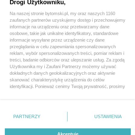
Drogi Użytkowniku,
Na naszej stronie bytomski.pl, my oraz naszych 1160
Wydawca mediów
lokalnych
zaufanych partnerów uzyskujemy dostęp i przechowujemy
informacje na urządzeniu oraz przetwarzamy dane
osobowe, takie jak unikalne identyfikatory, standardowe
informacje wysyłane przez urządzenie czy dane
przeglądania w celu zapewniania spersonalizowanych
4 / 0
reklam, wybór spersonalizowanych treści, pomiar reklam i
Nie zapomnij
treści, badanie odbiorców oraz ulepszanie usług. Za zgodą
zapoznać się z:
polityką prywatności
regulamin korzystania z portali
Użytkownika my i Zaufani Partnerzy możemy używać
Twoje
miasto
Skontakuj się
z nami
dokładnych danych geolokalizacyjnych oraz aktywnie
Piekary Śląskie
Kontakt
skanować charakterystykę urządzenia do celów
Chorzów
Wydawca
identyfikacji. Ponieważ cenimy Twoją prywatność, prosimy
Tarnowskie Góry
Pogoda
Ruda Śląska
Noclegi
o zgodę na korzystanie z tych technologii poprzez
Świętochłowice
Reklama
kliknięcie „Akceptuję”. Zgoda jest dobrowolna i zawsze
Tychy
Redakcja
możesz ją zmienić/wycofać klikając przycisk ustawień
Bytom
Katowice
prywatności znajdujący się w lewym dolnym rogu strony
REKLAMA
PARTNERZY
USTAWIENIA
Gliwice
. Niektóre rodzaje przetwarzania danych nie wymagają
Zabrze
Zagłębie
zgody użytkownika, ale masz prawo sprzeciwić się
takiemu przetwarzaniu. Preferencje będą miały
Akceptuję