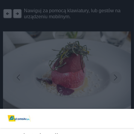
REKLAMA
Nawiguj za pomocą klawiatury, lub gestów na
urządzeniu mobilnym.
fot:
Już 24 lutego startuje II edycja Festiwalu