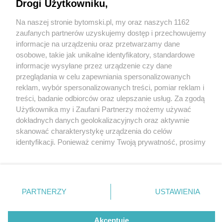
Restauracji Śląskich
Drogi Użytkowniku,
Na naszej stronie bytomski.pl, my oraz naszych 1162
Wydawca mediów
lokalnych
zaufanych partnerów uzyskujemy dostęp i przechowujemy
informacje na urządzeniu oraz przetwarzamy dane
osobowe, takie jak unikalne identyfikatory, standardowe
3 / 5
informacje wysyłane przez urządzenie czy dane
przeglądania w celu zapewniania spersonalizowanych
Już 24 lutego startuje II
reklam, wybór spersonalizowanych treści, pomiar reklam i
Nie zapomnij
treści, badanie odbiorców oraz ulepszanie usług. Za zgodą
edycja Festiwalu Restauracji
zapoznać się z:
polityką prywatności
regulamin korzystania z portali
Użytkownika my i Zaufani Partnerzy możemy używać
Twoje
miasto
Skontakuj się
z nami
Śląskich
dokładnych danych geolokalizacyjnych oraz aktywnie
Piekary Śląskie
Kontakt
skanować charakterystykę urządzenia do celów
Chorzów
Wydawca
identyfikacji. Ponieważ cenimy Twoją prywatność, prosimy
Tarnowskie Góry
Pogoda
Ruda Śląska
Noclegi
o zgodę na korzystanie z tych technologii poprzez
Świętochłowice
Reklama
kliknięcie „Akceptuję”. Zgoda jest dobrowolna i zawsze
Tychy
Redakcja
możesz ją zmienić/wycofać klikając przycisk ustawień
Bytom
Katowice
prywatności znajdujący się w lewym dolnym rogu strony
REKLAMA
PARTNERZY
USTAWIENIA
Gliwice
. Niektóre rodzaje przetwarzania danych nie wymagają
Zabrze
Zagłębie
zgody użytkownika, ale masz prawo sprzeciwić się
takiemu przetwarzaniu. Preferencje będą miały
Akceptuję