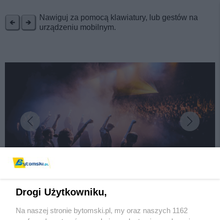
Nawiguj za pomocą klawiatury, lub gestów na
urządzeniu mobilnym.
Wydawca mediów
lokalnych
Nie zapomnij
zapoznać się z:
polityką prywatności
regulamin korzystania z portali
Twoje
miasto
Skontakuj się
z nami
Piekary Śląskie
Kontakt
fot:
Chorzów
Wydawca
Tarnowskie Góry
Pogoda
Drogi Użytkowniku,
Ruda Śląska
Noclegi
Świętochłowice
Reklama
Tychy
Redakcja
Na naszej stronie bytomski.pl, my oraz naszych 1162
"Karuzela gna" – Koncert pełen znanych polskich
Bytom