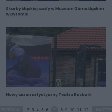
Skarby śląskiej szafy w Muzeum Górnośląskim
w Bytomiu
Nowy sezon artystyczny Teatru Rozbark
OPRZEDNIA
2
3
4
5
6
7
8
9
10
11
12
NASTĘP