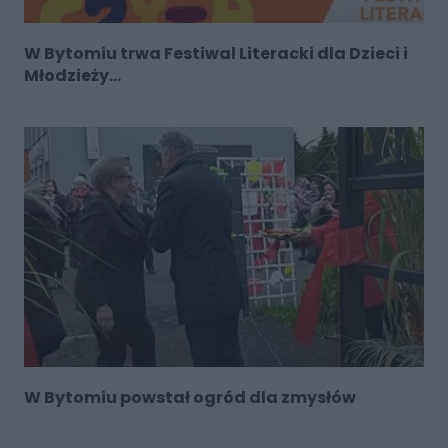
W Bytomiu trwa Festiwal Literacki dla Dzieci i
Młodzieży...
W Bytomiu powstał ogród dla zmysłów