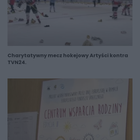
Charytatywny mecz hokejowy Artyści kontra
TVN24.