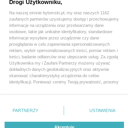
Drogi Użytkowniku,
Na naszej stronie bytomski.pl, my oraz naszych 1162
Wydawca mediów
lokalnych
zaufanych partnerów uzyskujemy dostęp i przechowujemy
informacje na urządzeniu oraz przetwarzamy dane
osobowe, takie jak unikalne identyfikatory, standardowe
informacje wysyłane przez urządzenie czy dane
przeglądania w celu zapewniania spersonalizowanych
4 / 0
reklam, wybór spersonalizowanych treści, pomiar reklam i
Nie zapomnij
treści, badanie odbiorców oraz ulepszanie usług. Za zgodą
zapoznać się z:
polityką prywatności
regulamin korzystania z portali
Użytkownika my i Zaufani Partnerzy możemy używać
Twoje
miasto
Skontakuj się
z nami
dokładnych danych geolokalizacyjnych oraz aktywnie
Piekary Śląskie
Kontakt
skanować charakterystykę urządzenia do celów
Chorzów
Wydawca
identyfikacji. Ponieważ cenimy Twoją prywatność, prosimy
Tarnowskie Góry
Pogoda
Ruda Śląska
Noclegi
o zgodę na korzystanie z tych technologii poprzez
Świętochłowice
Reklama
kliknięcie „Akceptuję”. Zgoda jest dobrowolna i zawsze
Tychy
Redakcja
możesz ją zmienić/wycofać klikając przycisk ustawień
Bytom
Katowice
prywatności znajdujący się w lewym dolnym rogu strony
REKLAMA
PARTNERZY
USTAWIENIA
Gliwice
. Niektóre rodzaje przetwarzania danych nie wymagają
Zabrze
Zagłębie
zgody użytkownika, ale masz prawo sprzeciwić się
takiemu przetwarzaniu. Preferencje będą miały
Akceptuję