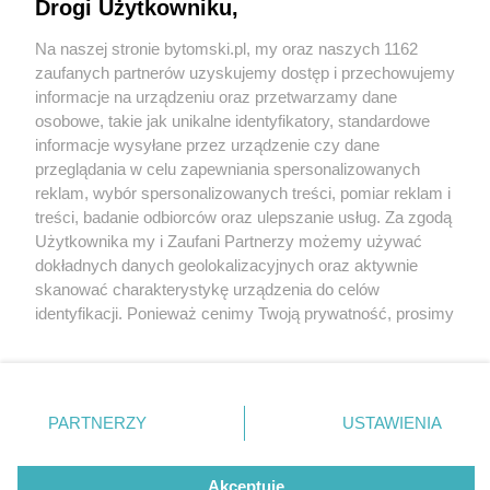
Drogi Użytkowniku,
Na naszej stronie bytomski.pl, my oraz naszych 1162
Wydawca mediów
lokalnych
zaufanych partnerów uzyskujemy dostęp i przechowujemy
informacje na urządzeniu oraz przetwarzamy dane
osobowe, takie jak unikalne identyfikatory, standardowe
informacje wysyłane przez urządzenie czy dane
przeglądania w celu zapewniania spersonalizowanych
2 / 0
reklam, wybór spersonalizowanych treści, pomiar reklam i
Nie zapomnij
treści, badanie odbiorców oraz ulepszanie usług. Za zgodą
zapoznać się z:
polityką prywatności
regulamin korzystania z portali
Użytkownika my i Zaufani Partnerzy możemy używać
Twoje
miasto
Skontakuj się
z nami
dokładnych danych geolokalizacyjnych oraz aktywnie
Piekary Śląskie
Kontakt
skanować charakterystykę urządzenia do celów
Chorzów
Wydawca
identyfikacji. Ponieważ cenimy Twoją prywatność, prosimy
Tarnowskie Góry
Pogoda
Ruda Śląska
Noclegi
o zgodę na korzystanie z tych technologii poprzez
Świętochłowice
Reklama
kliknięcie „Akceptuję”. Zgoda jest dobrowolna i zawsze
Tychy
Redakcja
możesz ją zmienić/wycofać klikając przycisk ustawień
Bytom
Katowice
prywatności znajdujący się w lewym dolnym rogu strony
REKLAMA
PARTNERZY
USTAWIENIA
Gliwice
. Niektóre rodzaje przetwarzania danych nie wymagają
Zabrze
Zagłębie
zgody użytkownika, ale masz prawo sprzeciwić się
takiemu przetwarzaniu. Preferencje będą miały
Akceptuję